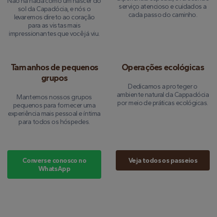
Não há nada como um nascer do
serviço atencioso e cuidados a
sol da Capadócia, e nós o
cada passo do caminho.
levaremos direto ao coração
para as vistas mais
impressionantes que você já viu.
Tamanhos de pequenos
Operações ecológicas
grupos
Dedicamos a proteger o
ambiente natural da Cappadócia
Mantemos nossos grupos
por meio de práticas ecológicas.
pequenos para fornecer uma
experiência mais pessoal e íntima
para todos os hóspedes.
Converse conosco no
Veja todos os passeios
WhatsApp