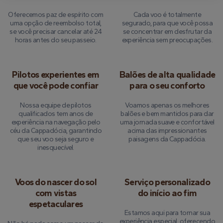
Oferecemos paz de espírito com
Cada voo é totalmente
uma opção de reembolso total,
segurado, para que você possa
se você precisar cancelar até 24
se concentrar em desfrutar da
horas antes do seu passeio.
experiência sem preocupações.
Pilotos experientes em
Balões de alta qualidade
que você pode confiar
para o seu conforto
Nossa equipe de pilotos
Voamos apenas os melhores
qualificados tem anos de
balões e bem mantidos para dar
experiência na navegação pelo
uma jornada suave e confortável
céu da Cappadócia, garantindo
acima das impressionantes
que seu voo seja seguro e
paisagens da Cappadócia.
inesquecível.
Voos do nascer do sol
Serviço personalizado
com vistas
do início ao fim
espetaculares
Estamos aqui para tornar sua
experiência especial, oferecendo