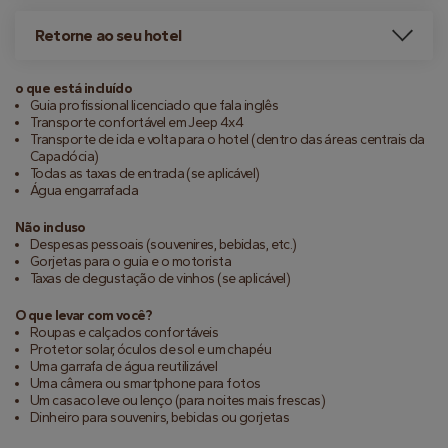
Retorne ao seu hotel
o que está incluído
Guia profissional licenciado que fala inglês
Transporte confortável em Jeep 4x4
Transporte de ida e volta para o hotel (dentro das áreas centrais da
Capadócia)
Todas as taxas de entrada (se aplicável)
Água engarrafada
Não incluso
Despesas pessoais (souvenires, bebidas, etc.)
Gorjetas para o guia e o motorista
Taxas de degustação de vinhos (se aplicável)
O que levar com você?
Roupas e calçados confortáveis
Protetor solar, óculos de sol e um chapéu
Uma garrafa de água reutilizável
Uma câmera ou smartphone para fotos
Um casaco leve ou lenço (para noites mais frescas)
Dinheiro para souvenirs, bebidas ou gorjetas