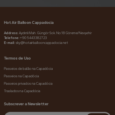
Hot Air Balloon Cappadocia
Address:
Aydınlı Mah. Güngör Sok. No:18 Göreme/Nevşehir
Telefone:
+90 5443382723
E-mail:
sky@hotairballooncappadocia.net
Termos de Uso
Passeios de balão na Capadócia
Passeios na Capadócia
Passeios privados na Capadócia
Traslados na Capadócia
Subscrever a Newsletter