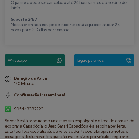
O passeio pode ser cancelado até 24 horas antes do horário de
início.
Suporte 24/7
Nossa premiada equipe de suporte está aqui para ajudar 24
horas por dia, 7 dias por semana.
Whatsapp
Ligue para nós
Duração da Volta
120 Minuto
Confirmação instantânea!
905443382723
Se você está procurando uma maneira empolgante e fora do comum de 
explorar a Capadócia, o Jeep Safari Capadócia é a escolha perfeita. 
Este tour leva você através de vales acidentados, vilarejos remotos e 
paisagens deslumbrantes que são inacessíveis por veículos regulares. 