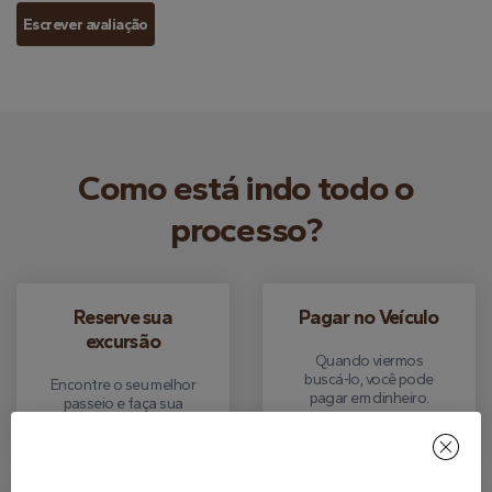
Escrever avaliação
Como está indo todo o
processo?
Reserve sua
Pagar no Veículo
excursão
Quando viermos
buscá-lo, você pode
Encontre o seu melhor
pagar em dinheiro.
passeio e faça sua
reserva gratuita.