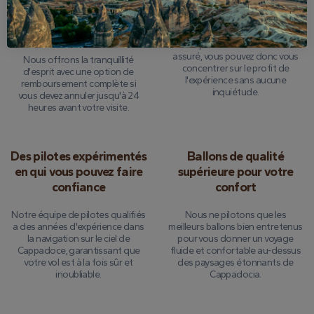
Garantie de
Assurance tournée
remboursement de 24
complète
heures
Chaque vol est entièrement
assuré, vous pouvez donc vous
Nous offrons la tranquillité
concentrer sur le profit de
d'esprit avec une option de
l'expérience sans aucune
remboursement complète si
inquiétude.
vous devez annuler jusqu'à 24
heures avant votre visite.
Des pilotes expérimentés
Ballons de qualité
en qui vous pouvez faire
supérieure pour votre
confiance
confort
Notre équipe de pilotes qualifiés
Nous ne pilotons que les
a des années d'expérience dans
meilleurs ballons bien entretenus
la navigation sur le ciel de
pour vous donner un voyage
Cappadoce, garantissant que
fluide et confortable au-dessus
votre vol est à la fois sûr et
des paysages étonnants de
inoubliable.
Cappadocia.