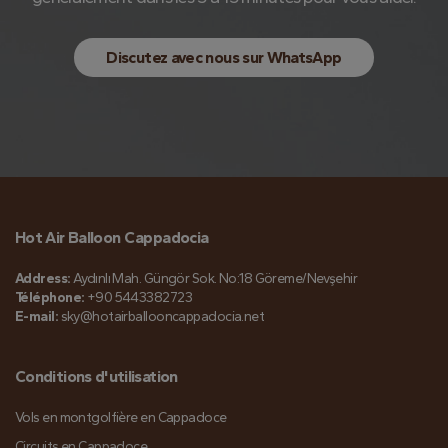
Discutez avec nous sur WhatsApp
Hot Air Balloon Cappadocia
Address:
Aydınlı Mah. Güngör Sok. No:18 Göreme/Nevşehir
Téléphone:
+90 5443382723
E-mail:
sky@hotairballooncappadocia.net
Conditions d'utilisation
Vols en montgolfière en Cappadoce
Circuits en Cappadoce