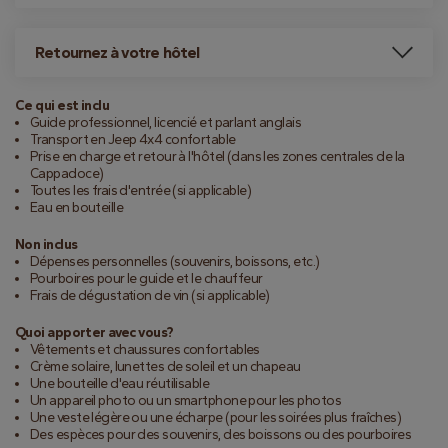
Retournez à votre hôtel
Ce qui est inclu
Guide professionnel, licencié et parlant anglais
Transport en Jeep 4x4 confortable
Prise en charge et retour à l'hôtel (dans les zones centrales de la
Cappadoce)
Toutes les frais d'entrée (si applicable)
Eau en bouteille
Non inclus
Dépenses personnelles (souvenirs, boissons, etc.)
Pourboires pour le guide et le chauffeur
Frais de dégustation de vin (si applicable)
Quoi apporter avec vous?
Vêtements et chaussures confortables
Crème solaire, lunettes de soleil et un chapeau
Une bouteille d'eau réutilisable
Un appareil photo ou un smartphone pour les photos
Une veste légère ou une écharpe (pour les soirées plus fraîches)
Des espèces pour des souvenirs, des boissons ou des pourboires