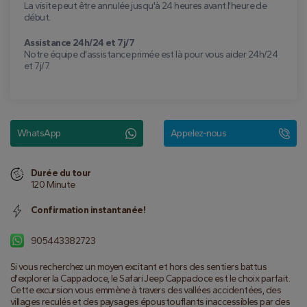
La visite peut être annulée jusqu'à 24 heures avant l'heure de
début.
Assistance 24h/24 et 7j/7
Notre équipe d'assistance primée est là pour vous aider 24h/24
et 7j/7.
WhatsApp
Appelez-nous
Durée du tour
120 Minute
Confirmation instantanée!
905443382723
Si vous recherchez un moyen excitant et hors des sentiers battus 
d'explorer la Cappadoce, le Safari Jeep Cappadoce est le choix parfait. 
Cette excursion vous emmène à travers des vallées accidentées, des 
villages reculés et des paysages époustouflants inaccessibles par des 