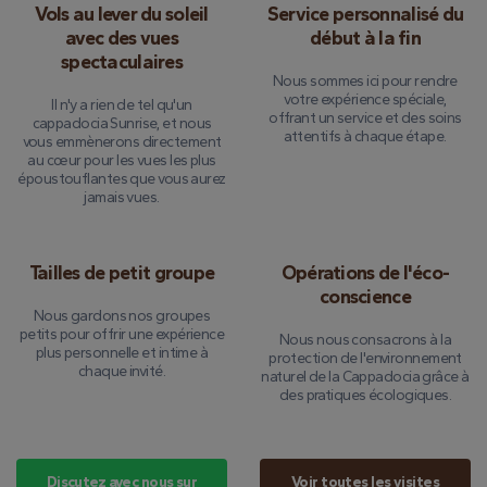
Vols au lever du soleil
Service personnalisé du
avec des vues
début à la fin
spectaculaires
Nous sommes ici pour rendre
votre expérience spéciale,
Il n'y a rien de tel qu'un
offrant un service et des soins
cappadocia Sunrise, et nous
attentifs à chaque étape.
vous emmènerons directement
au cœur pour les vues les plus
époustouflantes que vous aurez
jamais vues.
Tailles de petit groupe
Opérations de l'éco-
conscience
Nous gardons nos groupes
petits pour offrir une expérience
Nous nous consacrons à la
plus personnelle et intime à
protection de l'environnement
chaque invité.
naturel de la Cappadocia grâce à
des pratiques écologiques.
Discutez avec nous sur
Voir toutes les visites