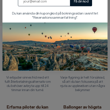
Få din kod
Skriv till oss på WhatsApp
Du kan använda din kupongkod på bokningssidan i avsnittet
"Reservationssammanfattning".
Varför välja oss?
24-timmars pengar-
Omfattande
back-garanti
turnéförsäkring
Vi erbjuder sinnesfrid med ett
Varje flygning är helt försäkrad,
fullt återbetalningsalternativ om
så att du kan fokusera på att
du behöver avbryta upp till 24
njuta av upplevelsen utan några
timmar innan din turné.
bekymmer.
Erfarna piloter du kan
Ballonger av högsta