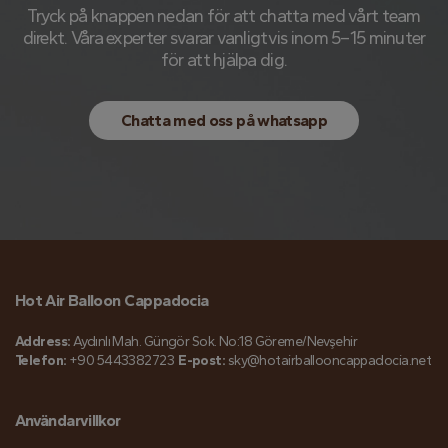
Tryck på knappen nedan för att chatta med vårt team
direkt. Våra experter svarar vanligtvis inom 5–15 minuter
för att hjälpa dig.
Chatta med oss ​​på whatsapp
Hot Air Balloon Cappadocia
Address:
Aydınlı Mah. Güngör Sok. No:18 Göreme/Nevşehir
Telefon:
+90 5443382723
E-post:
sky@hotairballooncappadocia.net
Användarvillkor