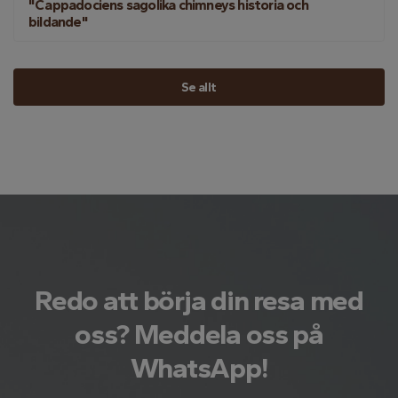
"Cappadociens sagolika chimneys historia och
bildande"
Se allt
Redo att börja din resa med
oss? Meddela oss på
WhatsApp!