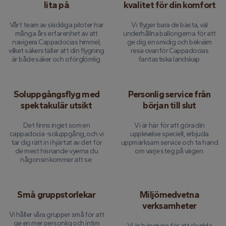
lita på
kvalitet för din komfort
Vårt team av skickliga piloter har
Vi flyger bara de bästa, väl
många års erfarenhet av att
underhållna ballongerna för att
navigera Cappadocias himmel,
ge dig en smidig och bekväm
vilket säkerställer att din flygning
resa ovanför Cappadocias
är både säker och oförglömlig.
fantastiska landskap.
Soluppgångsflyg med
Personlig service från
spektakulär utsikt
början till slut
Det finns inget som en
Vi är här för att göra din
cappadocia -soluppgång, och vi
upplevelse speciell, erbjuda
tar dig rätt in i hjärtat av det för
uppmärksam service och ta hand
de mest hisnande vyerna du
om varje steg på vägen.
någonsin kommer att se.
Små gruppstorlekar
Miljömedvetna
verksamheter
Vi håller våra grupper små för att
ge en mer personlig och intim
Vi är hängivna för att skydda