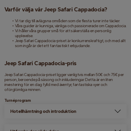
Varför välja vår Jeep Safari Cappadocia?
Vi tar dig till avlägsna områden som de flesta turer inte täcker.
Våra guider är kunniga, vänliga och passionerade om Cappadocia.
Vi håller våra grupper små för att säkerställa en personlig 
upplevelse.
Jeep Safari Cappadocia-priset är konkurrenskraftigt, och med allt 
som ingår är det ett fantastiskt erbjudande.
Jeep Safari Cappadocia-pris
Jeep Safari Cappadocia-priset ligger vanligtvis mellan 50€ och 75€ per 
person, beroende på säsong och inkluderingar. Detta är en liten 
investering för en dag fylld med äventyr, fantastiska vyer och 
oförglömliga minnen.
Turnéprogram
Hotellhämtning och introduktion