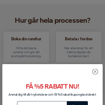
Hur går hela processen?
Boka din rundtur
Betala i fordon
Hitta din bästa
När vi kommer för att
rundtur och gör din
hämta dig kan du
kostnadsfria bokning.
betala kontant.
Plocka upp
Avlämning
FÅ %5 RABATT NU!
Vi hämtar dig från ditt
Efter rundturen
hotell för att besöka
släpper vi av dig till ditt
din bokning.
hotell.
Anmäl dig till vårt nyhetsbrev och få %5 rabattkupongkod direkt.