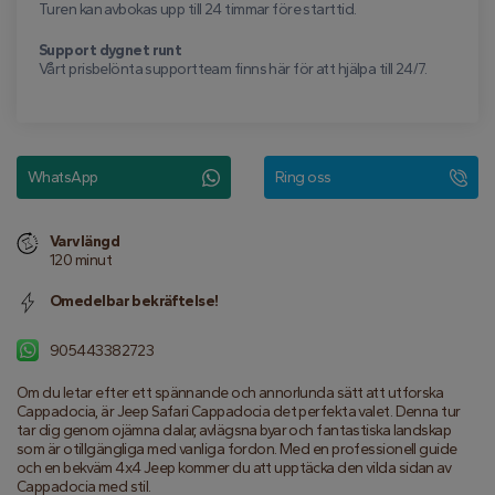
Turen kan avbokas upp till 24 timmar före starttid.
Support dygnet runt
Vårt prisbelönta supportteam finns här för att hjälpa till 24/7.
WhatsApp
Ring oss
Varvlängd
120 minut
Omedelbar bekräftelse!
905443382723
Om du letar efter ett spännande och annorlunda sätt att utforska 
Cappadocia, är Jeep Safari Cappadocia det perfekta valet. Denna tur 
tar dig genom ojämna dalar, avlägsna byar och fantastiska landskap 
som är otillgängliga med vanliga fordon. Med en professionell guide 
och en bekväm 4x4 Jeep kommer du att upptäcka den vilda sidan av 
Cappadocia med stil.