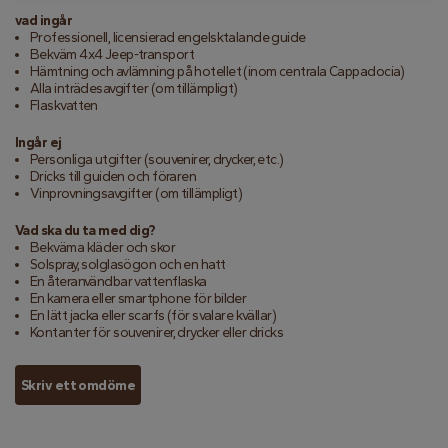
vad ingår
Professionell, licensierad engelsktalande guide
Bekväm 4x4 Jeep-transport
Hämtning och avlämning på hotellet (inom centrala Cappadocia)
Alla inträdesavgifter (om tillämpligt)
Flaskvatten
Ingår ej
Personliga utgifter (souvenirer, drycker, etc.)
Dricks till guiden och föraren
Vinprovningsavgifter (om tillämpligt)
Vad ska du ta med dig?
Bekväma kläder och skor
Solspray, solglasögon och en hatt
En återanvändbar vattenflaska
En kamera eller smartphone för bilder
En lätt jacka eller scarfs (för svalare kvällar)
Kontanter för souvenirer, drycker eller dricks
Skriv ett omdöme