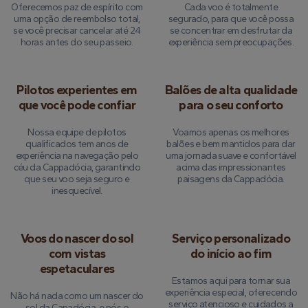
Oferecemos paz de espírito com
Cada voo é totalmente
uma opção de reembolso total,
segurado, para que você possa
se você precisar cancelar até 24
se concentrar em desfrutar da
horas antes do seu passeio.
experiência sem preocupações.
Pilotos experientes em
Balões de alta qualidade
que você pode confiar
para o seu conforto
Nossa equipe de pilotos
Voamos apenas os melhores
qualificados tem anos de
balões e bem mantidos para dar
experiência na navegação pelo
uma jornada suave e confortável
céu da Cappadócia, garantindo
acima das impressionantes
que seu voo seja seguro e
paisagens da Cappadócia.
inesquecível.
Voos do nascer do sol
Serviço personalizado
com vistas
do início ao fim
espetaculares
Estamos aqui para tornar sua
experiência especial, oferecendo
Não há nada como um nascer do
serviço atencioso e cuidados a
sol da Capadócia, e nós o