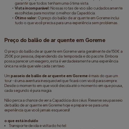
garantir que todos tenham uma ótima vista.
Vista incomparável:
 Nossas rotas de voo são cuidadosamente 
escolhidas para mostrar o melhor da Capadócia.
Ótimo valor:
 O preço do balão de ar quente em Goreme inclui 
tudo o que você precisa para uma experiência sem problemas.
Preço do balão de ar quente em Goreme
O preço do balão de ar quente em Goreme varia geralmente de 150€ a 
250€ por pessoa, dependendo da temporada e do pacote. Embora 
possa parecer um exagero, esta é verdadeiramente uma experiência 
única na vida que vale cada centavo.
Um 
passeio de balão de ar quente em Goreme
 é mais do que um 
tour - é uma aventura inesquecível que ficará com você para sempre. 
Desde o momento em que você decola até o momento em que pousa, 
cada segundo é pura magia.
Não perca a chance de ver a Capadócia dos céus. Reserve seu passeio 
de balão de ar quente em Goreme hoje e prepare-se para uma 
experiência que você jamais esquecerá!
o que está incluído
Transporte de ida e volta do hotel