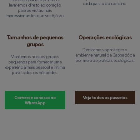
cada passo do caminho.
levaremos direto ao coração
para as vistas mais
impressionantes que você já viu.
Tamanhos de pequenos
Operações ecológicas
grupos
Dedicamos a proteger o
ambiente natural da Cappadócia
Mantemos nossos grupos
por meio de práticas ecológicas.
pequenos para fornecer uma
experiência mais pessoal e íntima
para todos os hóspedes.
Converse conosco no
Veja todos os passeios
WhatsApp