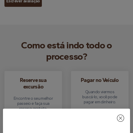
Escrever avaliação
Como está indo todo o
processo?
Reserve sua
Pagar no Veículo
excursão
Quando viermos
buscá-lo, você pode
Encontre o seu melhor
pagar em dinheiro.
passeio e faça sua
reserva gratuita.