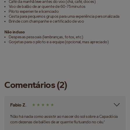
Café da manhã leve antes do voo (chá, café, doces)
Voo de balão de ar quente de 60-75 minutos
Piloto experiente e licenciado
Cesta para pequenos grupos para uma experiência personalizada
Brinde com champanhe e certificado de voo
Não incluso
Despesas pessoais (lembranças, fotos, etc.)
Gorjetas para o piloto e a equipe (opcional, mas apreciado)
Comentários (2)
Fabio Z.
'Não há nada como assistir ao nascer do sol sobre a Capadócia
com dezenas de balões de ar quente flutuando no céu.'