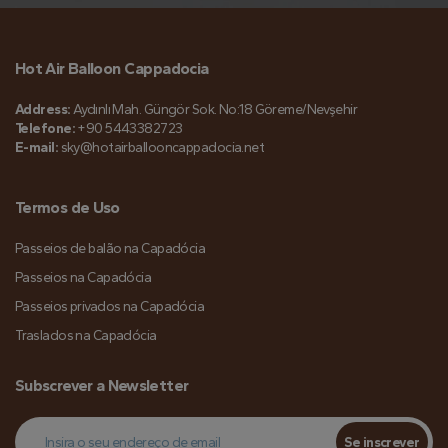
Hot Air Balloon Cappadocia
Address:
Aydınlı Mah. Güngör Sok. No:18 Göreme/Nevşehir
Telefone:
+90 5443382723
E-mail:
sky@hotairballooncappadocia.net
Termos de Uso
Passeios de balão na Capadócia
Passeios na Capadócia
Passeios privados na Capadócia
Traslados na Capadócia
Subscrever a Newsletter
Se inscrever