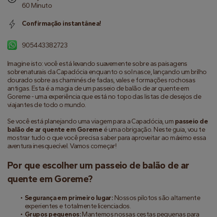
60 Minuto
Confirmação instantânea!
905443382723
Imagine isto: você está levando suavemente sobre as paisagens 
sobrenaturais da Capadócia enquanto o sol nasce, lançando um brilho 
dourado sobre as chaminés de fadas, vales e formações rochosas 
antigas. Esta é a magia de um passeio de balão de ar quente em 
Goreme - uma experiência que está no topo das listas de desejos de 
viajantes de todo o mundo.
Se você está planejando uma viagem para a Capadócia, um 
passeio de 
balão de ar quente em Goreme
 é uma obrigação. Neste guia, vou te 
mostrar tudo o que você precisa saber para aproveitar ao máximo essa 
aventura inesquecível. Vamos começar!
Por que escolher um passeio de balão de ar 
quente em Goreme?
Segurança em primeiro lugar:
 Nossos pilotos são altamente 
experientes e totalmente licenciados.
Grupos pequenos:
 Mantemos nossas cestas pequenas para 