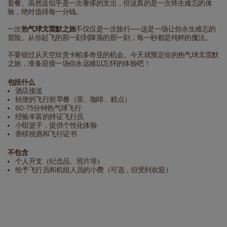
套餐。虽然这似乎是一次奢侈的支出，但这真的是一次终生难忘的体
验，绝对值得每一分钱。
一次
热气球戈雷默之旅
不仅仅是一次旅行——这是一场让你永生难忘的
冒险。从你起飞的那一刻到降落的那一刻，每一秒都是纯粹的魔法。
不要错过从天空欣赏卡帕多奇亚的机会。今天就预定你的热气球戈雷默
之旅，准备迎接一场你永远难以忘怀的体验吧！
包括什么
酒店接送
轻便的飞行前早餐（茶、咖啡、糕点）
60-75分钟热气球飞行
经验丰富的持证飞行员
小组篮子，提供个性化体验
香槟祝酒和飞行证书
不包含
个人开支（纪念品、照片等）
给予飞行员和机组人员的小费（可选，但受到欢迎）