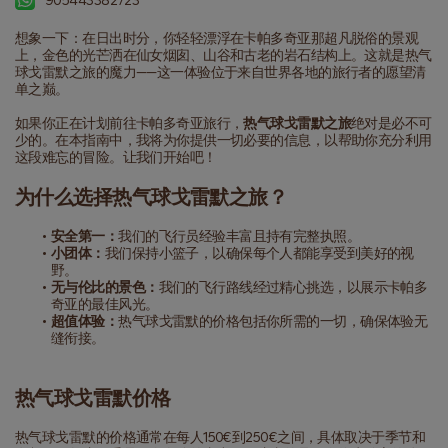
905443382723
想象一下：在日出时分，你轻轻漂浮在卡帕多奇亚那超凡脱俗的景观
上，金色的光芒洒在仙女烟囱、山谷和古老的岩石结构上。这就是热气
球戈雷默之旅的魔力——这一体验位于来自世界各地的旅行者的愿望清
单之巅。
如果你正在计划前往卡帕多奇亚旅行，
热气球戈雷默之旅
绝对是必不可
少的。在本指南中，我将为你提供一切必要的信息，以帮助你充分利用
这段难忘的冒险。让我们开始吧！
为什么选择热气球戈雷默之旅？
安全第一：
我们的飞行员经验丰富且持有完整执照。
小团体：
我们保持小篮子，以确保每个人都能享受到美好的视
野。
无与伦比的景色：
我们的飞行路线经过精心挑选，以展示卡帕多
奇亚的最佳风光。
超值体验：
热气球戈雷默的价格包括你所需的一切，确保体验无
缝衔接。
热气球戈雷默价格
热气球戈雷默的价格通常在每人150€到250€之间，具体取决于季节和