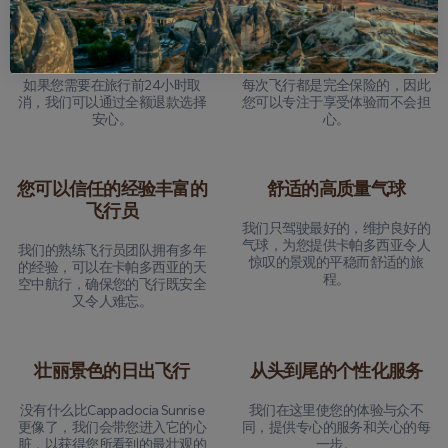
24小时退款保证
全面的旅游保险
如果您需要在旅行前24小时取
每次飞行都是完全保险的，因此
消，我们可以通过全额退款选择
您可以专注于享受体验而不会担
安心。
心。
您可以信任的经验丰富的
舒适的高质量气球
飞行员
我们只驾驶最好的，维护良好的
气球，为您提供卡帕多西亚令人
我们的熟练飞行员团队拥有多年
惊叹的景观的平稳而舒适的旅
的经验，可以在卡帕多西亚的天
程。
空中航行，确保您的飞行既安全
又令人难忘。
壮丽景色的日出飞行
从头到尾的个性化服务
没有什么比Cappadocia Sunrise
我们在这里使您的体验与众不
更像了，我们会带您进入它的心
同，提供专心的服务和关心的每
脏，以获得您所看到的最壮观的
一步。