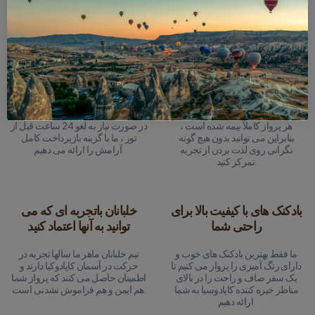
چرا ما را انتخاب کنیم؟
بیمه تور جامع
ضمانت پول 24 ساعته
هر پرواز کاملاً بیمه شده است ،
در صورت نیاز به لغو 24 ساعت قبل از
بنابراین می توانید بدون هیچ گونه
تور ، ما با گزینه بازپرداخت کامل
نگرانی روی لذت بردن از تجربه
آرامش را ارائه می دهیم.
تمرکز کنید.
بادکنک های با کیفیت بالا برای
خلبانان باتجربه ای که می
راحتی شما
توانید به آنها اعتماد کنید
ما فقط بهترین بادکنک های خوب و
تیم خلبانان ماهر ما سالها تجربه در
دارای رنگ آمیزی را پرواز می کنیم تا
حرکت در آسمان کاپادوکیا دارند و
یک سفر صاف و راحت را در بالای
اطمینان حاصل می کنند که پرواز شما
مناظر خیره کننده کاپادوسیا به شما
هم ایمن و هم فراموش نشدنی است.
ارائه دهیم.