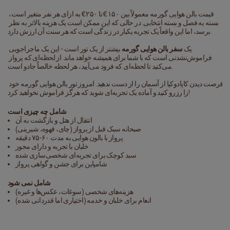
قیمت بالن هوایی گورمه معمولاً بین ۱۵۰€ تا ۲۵۰€ به ازای هر نفر متغیر است، 
بسته به فصل و بسته انتخابی. در حالی که این ممکن است یک هزینه بالاتر به نظر 
برسد، اما این واقعاً یک تجربه یکبار در زندگی است که هر سنت آن ارزش دارد.
یک 
سفر بالن هوایی گورمه
 بیشتر از یک تور است - این یک ماجراجویی 
فراموش‌نشدنی است که با شما برای همیشه خواهد ماند. از لحظه‌ای که پرواز 
می‌کنید تا لحظه‌ای که فرود می‌آیید، هر لحظه خالصاً جادو است.
فرصت دیدن کاپادوکیا از آسمان را از دست ندهید. امروز تور بالن هوایی گورمه خود 
را رزرو کنید و آماده یک تجربه‌ای شوید که هرگز فراموش نخواهید کرد!
شامل چه چیزی است
انتقال از هتل و بازگشت به آن
صبحانه سبک قبل از پرواز (چای، قهوه، شیرینی)
پرواز با بالون هوایی به مدت ۶۰-۷۵ دقیقه
خلبان با تجربه و دارای مجوز
سبد کوچک برای تجربه‌ای شخصی‌سازی شده
شامپاین برای جشن و گواهی پرواز
شامل نمی شود
هزینه‌های شخصی (سوغات، عکس‌ها و غیره)
انعام برای خلبان و خدمه (اختیاری اما قدردانی شده)