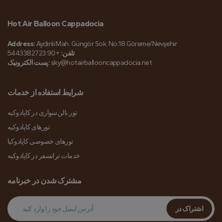
Hot Air Balloon Cappadocia
Address:
Aydınlı Mah. Güngör Sok. No:18 Göreme/Nevşehir
تلفن:
+90 5443382723
sky@hotairballooncappadocia.net
پست الکترونیک:
شرایط استفاده از خدمات
تور بالن‌سواری در کاپادوکیه
تورهای کاپادوکیه
تورهای خصوصی کاپادوکیا
خدمات ترانسفر در کاپادوکیه
مشترک شدن در خبرنامه
اشتراک در