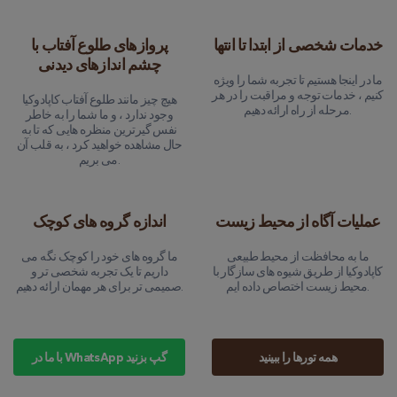
خدمات شخصی از ابتدا تا انتها
پروازهای طلوع آفتاب با
چشم اندازهای دیدنی
ما در اینجا هستیم تا تجربه شما را ویژه
کنیم ، خدمات توجه و مراقبت را در هر
هیچ چیز مانند طلوع آفتاب کاپادوکیا
مرحله از راه ارائه دهیم.
وجود ندارد ، و ما شما را به خاطر
نفس گیرترین منظره هایی که تا به
حال مشاهده خواهید کرد ، به قلب آن
می بریم.
عملیات آگاه از محیط زیست
اندازه گروه های کوچک
ما به محافظت از محیط طبیعی
ما گروه های خود را کوچک نگه می
کاپادوکیا از طریق شیوه های سازگار با
داریم تا یک تجربه شخصی تر و
محیط زیست اختصاص داده ایم.
صمیمی تر برای هر مهمان ارائه دهیم.
همه تورها را ببینید
با ما در WhatsApp گپ بزنید