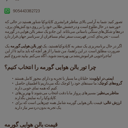
905443382723
تصور کنید: شما به آرامی بالای مناظر فرابشری کاپادوکیا شناور هستید در حالی که 
خورشید در حال طلوع است و درخشش طلایی خود را بر روی دودکش‌های پری، 
دره‌ها و شکل‌های سنگی باستانی می‌تاباند. این جادو یک سفر بالن هوایی در گورمه 
است - تجربه‌ای که در فهرست سفر تمام مسافران از سرتاسر جهان قرار دارد.
اگر در حال برنامه‌ریزی یک سفر به کاپادوکیا هستید، یک 
تور بالن هوایی گورمه
 یک 
ضرورت مطلق است. در این راهنما، من شما را از هر آنچه که باید بدانید تا از این 
ماجراجویی فراموش‌نشدنی بهره‌مند شوید، آگاه می‌کنم. بیایید شروع کنیم!
چرا تور بالن هوایی گورمه را انتخاب کنیم؟
 خلبانان ما بسیار با تجربه و دارای مجوز کامل هستند.
ایمنی در اولویت:
گروه‌های کوچک:
 ما سبدهای خود را کوچک نگه می‌داریم تا اطمینان حاصل 
کنیم که همه نمای خوبی دارند.
مناظر بی‌نظیر:
 مسیرهای پرواز ما با دقت انتخاب می‌شوند تا بهترین‌های 
کاپادوکیا را به نمایش بگذارند.
ارزش عالی:
 قیمت بالن هوایی گورمه شامل همه چیزهایی است که برای 
یک تجربه بدون دردسر نیاز دارید.
قیمت بالن هوایی گورمه