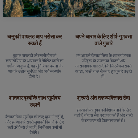
रद्द करने की आवश्यकता है, तो हम पूर्ण
बिना किसी चिंता के अनुभव का आनंद लेने पर
धनवापसी विकल्प के साथ मन की शांति
ध्यान केंद्रित कर सकते हैं।
प्रदान करते हैं।
अनुभवी पायलट आप भरोसा कर
अपने आराम के लिए शीर्ष-गुणवत्ता
सकते हैं
वाले गुब्बारे
कुशल पायलटों की हमारी टीम को
हम आपको कैप्पाडोसिया के आश्चर्यजनक
कप्पाडोसिया के आसमान में नेविगेट करने का
परिदृश्य के ऊपर एक चिकनी और
वर्षों का अनुभव है, यह सुनिश्चित करना कि
आरामदायक यात्रा देने के लिए केवल सबसे
आपकी उड़ान सुरक्षित और अविस्मरणीय
अच्छा, अच्छी तरह से बनाए हुए गुब्बारे उड़ाते
दोनों है।
हैं।
शानदार दृश्यों के साथ सूर्योदय
शुरू से अंत तक व्यक्तिगत सेवा
उड़ानें
हम आपके अनुभव को विशेष बनाने के लिए
यहां हैं, चौकस सेवा प्रदान करते हैं और रास्ते
कैप्पाडोसिया सूर्योदय की तरह कुछ भी नहीं है,
के हर कदम की देखभाल करते हैं।
और हम आपको सबसे लुभावने विचारों के लिए
सही तरीके से ले जाएंगे, जिन्हें आप कभी भी
देखेंगे।