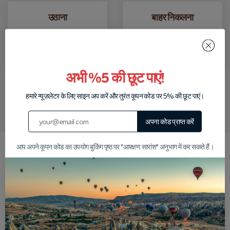
उठाना
बाहर निकलना
आपके द्वारा बुक किए गए दौरे के
टूर के बाद हम आपको आपके
लिए हम आपको आपके होटल से
होटल छोड़ देंगे।
उठाएंगे।
अभी %5 की छूट पाएं!
हमारे न्यूज़लेटर के लिए साइन अप करें और तुरंत कूपन कोड पर 5% की छूट पाएं।
हमें व्हाट्सएप पर लिखें
अपना कोड प्राप्त करें
आप अपने कूपन कोड का उपयोग बुकिंग पृष्ठ पर "आरक्षण सारांश" अनुभाग में कर सकते हैं।
हमें क्यों चुनें?
24 घंटे मनी-बैक गारंटी
व्यापक टूर बीमा
यदि आपको अपने दौरे से 24 घंटे पहले तक
हर उड़ान पूरी तरह से बीमित है, इसलिए आप