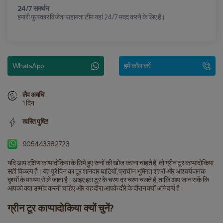
24/7 समर्थन
हमारी पुरस्कार विजेता सहायता टीम यहां 24/7 मदद करने के लिए है।
WhatsApp
हमें कॉल करें
लैप अवधि
1 दिन
त्वरित पुष्टि!
905443382723
यदि आप दक्षिण काप्पादोकिया के छिपे हुए रत्नों की खोज करना चाहते हैं, तो ग्रीन टूर काप्पादोकिया 
सही विकल्प है। यह पूरे दिन का टूर शानदार घाटियों, प्राचीन भूमिगत शहरों और आश्चर्यजनक 
दृश्यों के माध्यम से ले जाता है। आइए इस टूर के चरण दर चरण चलते हैं, ताकि आप जान सकें कि 
आपको क्या उम्मीद करनी चाहिए और यह दौरा आपके दौरे के दौरान क्यों अनिवार्य है।
ग्रीन टूर काप्पादोकिया क्यों चुनें?