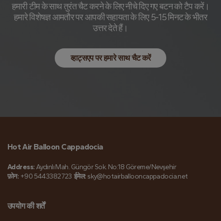
हमारी टीम के साथ तुरंत चैट करने के लिए नीचे दिए गए बटन को टैप करें।
हमारे विशेषज्ञ आमतौर पर आपकी सहायता के लिए 5-15 मिनट के भीतर
उत्तर देते हैं।
व्हाट्सएप पर हमारे साथ चैट करें
Hot Air Balloon Cappadocia
Address:
Aydınlı Mah. Güngör Sok. No:18 Göreme/Nevşehir
फ़ोन:
+90 5443382723
ईमेल:
sky@hotairballooncappadocia.net
उपयोग की शर्तें