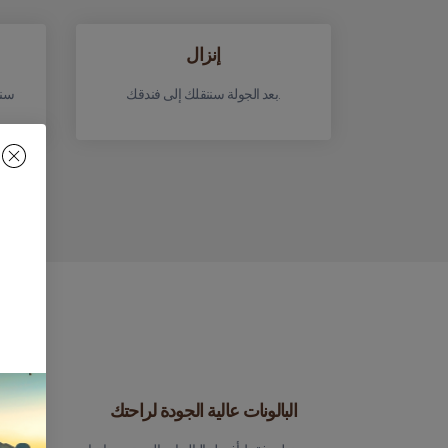
إنزال
بعد الجولة سننقلك إلى فندقك.
سنن
البالونات عالية الجودة لراحتك
طيارون