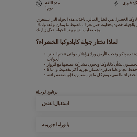
مدة اللفة
1 يوم
إذا كنت تبحث عن استكشاف الجواهر الخفية في جنوب كابادوكيا، فإن جولة كابادوكيا الخضراء هي الخيار المثالي. تأخذك هذه الجولة التي تستغرق 
يومًا كاملاً عبر وديان خلابة، ومدن تحت الأرض قديمة، ومناظر رائعة. دعونا نمر بالجولة خطوة بخطوة، حتى تعرف بالضبط ما يمكن توقعه ولماذا 
يجب عليك القيام بهذه الجولة خلال زيارتك.
لماذا تختار جولة كابادوكيا الخضراء؟
نغطي جميع المواقع التي يجب رؤيتها في جنوب كابادوكيا، بما في ذلك مدينة ديرينكويو تحت الأرض ووادي إهلارا، والتي تتجنبها بعض 
الجولات.
برنامج الرحلة
استقبال الفندق
بانوراما جوريمه