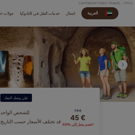
CAPPAVENTURES TRAVEL - 17102
العربية
اتصال
خدمات النقل في كابادوكيا
جولات خا
على وشك النفاد
75 €
للشخص الواحد
45 €
قد تختلف الأسعار حسب التاريخ
خصم يصل إلى %40!