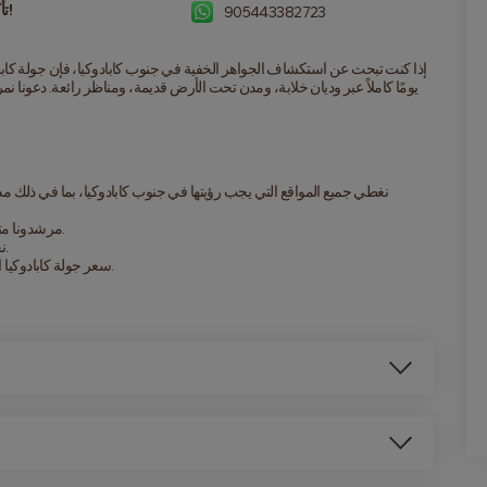
تأكيد فوري!
905443382723
مرشدونا متحمسون بشأن كابادوكيا ويحبون مشاركة قصصها مع الزوار.
نحتفظ مجموعاتنا صغيرة لضمان تجربة أكثر تخصيصًا وإمتاعًا.
سعر جولة كابادوكيا الخضراء تنافسي، ومع كل ما هو متضمن، فإنها صفقة رائعة.