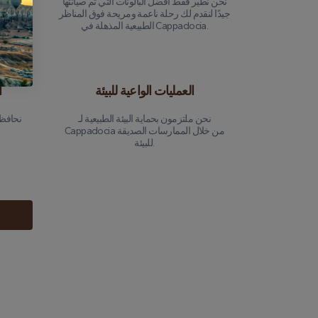
نحن نطير فقط أفضل البالونات التي تم صيانتها
جيدًا لنقدم لك رحلة ناعمة ومريحة فوق المناظر
يتمتع فر
الطبيعية المذهلة في Cappadocia.
العمليات الواعية للبيئة
أ
نحن ملتزمون بحماية البيئة الطبيعية لـ
نحافظ 
Cappadocia من خلال الممارسات الصديقة
للبيئة.