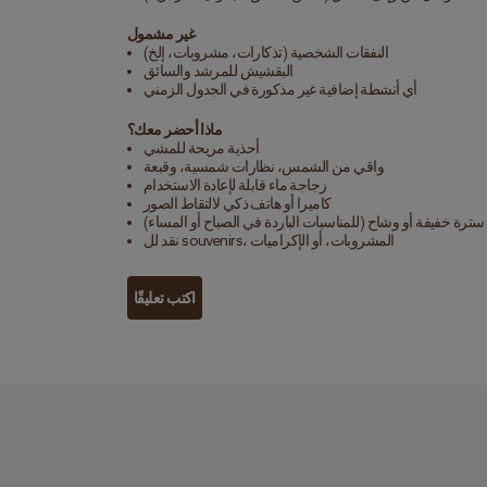
غير مشمول
النفقات الشخصية (تذكارات، مشروبات، إلخ)
البقشيش للمرشد والسائق
أي أنشطة إضافية غير مذكورة في الجدول الزمني
ماذا أحضر معك؟
أحذية مريحة للمشي
واقي من الشمس، نظارات شمسية، وقبعة
زجاجة ماء قابلة لإعادة الاستخدام
كاميرا أو هاتف ذكي لالتقاط الصور
سترة خفيفة أو وشاح (للمناسبات الباردة في الصباح أو المساء)
نقد لل souvenirs، المشروبات، أو الإكراميات
اكتب تعليقًا