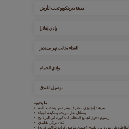
مدينة ديرينكويو تحت الأرض
وادي إهلارا
الغداء بجانب نهر ميلنديز
وادي الحمام
توصيل الفندق
ما يحتويه
مرشد إنجليزي محترف ومُرخص يتحدث اللغة
وسائل نقل مريحة ومكيفة الهواء
رسوم دخول لجميع المعالم المذكورة في البرنامج
غداء تركي تقليدي
لتقاط ونقل من وإلى الفندق (ضمن مناطق كابادوكيا المركزية)