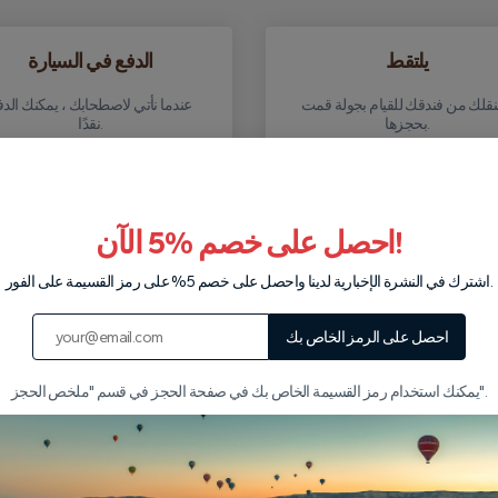
يلتقط
الدفع في السيارة
قلك من فندقك للقيام بجولة قمت
عندما نأتي لاصطحابك ، يمكنك الدف
بحجزها.
نقدًا.
اكتب لنا على WhatsApp
احصل على خصم %5 الآن!
اشترك في النشرة الإخبارية لدينا واحصل على خصم 5% على رمز القسيمة على الفور.
احصل على الرمز الخاص بك
لماذا تختارنا؟
يمكنك استخدام رمز القسيمة الخاص بك في صفحة الحجز في قسم "ملخص الحجز".
 من ذوي الخبرة يمكنك الوثوق
تأمين جولة شامل
بهم