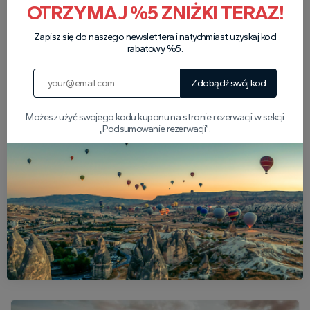
OTRZYMAJ %5 ZNIŻKI TERAZ!
Nasi partnerzy
Zapisz się do naszego newslettera i natychmiast uzyskaj kod
rabatowy %5.
Zdobądź swój kod
Możesz użyć swojego kodu kuponu na stronie rezerwacji w sekcji
„Podsumowanie rezerwacji”.
Popularne artykuły o
Kapadocji