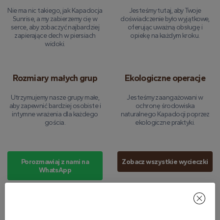
Nie ma nic takiego, jak Kapadocja
Jesteśmy tutaj, aby Twoje
Sunrise, a my zabierzemy cię w
doświadczenie było wyjątkowe,
serce, aby zobaczyć najbardziej
oferując uważną obsługę i
zapierające dech w piersiach
opiekę na każdym kroku.
widoki.
Rozmiary małych grup
Ekologiczne operacje
Utrzymujemy nasze grupy małe,
Jesteśmy zaangażowani w
aby zapewnić bardziej osobiste i
ochronę środowiska
intymne wrażenia dla każdego
naturalnego Kapadocji poprzez
gościa.
ekologiczne praktyki.
Porozmawiaj z nami na
Zobacz wszystkie wycieczki
WhatsApp