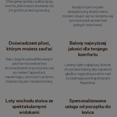
Oferujemy spokój z pełną opcją
zwrotu, jeśli musisz anulować do
Każdy lot jest w pełni
24 godzin przed wycieczką.
ubezpieczony, dzięki czemu
możesz skupić się na cieszeniu się
tym doświadczeniem bez
żadnych zmartwień.
Doświadczeni piloci,
Balony najwyższej
którym możesz zaufać
jakości dla twojego
komfortu
Nasz zespół wykwalifikowanych
pilotów ma wieloletnie
Latamy tylko najlepsze, dobrze
doświadczenie w poruszaniu się
utrzymane balony, aby zapewnić
po niebie Cappadocii,
gładką i wygodną podróż nad
zapewniając, że lot jest zarówno
oszałamiającymi krajobrazami
bezpieczny, jak i niezapomniany.
Kapadocji.
Loty wschodu słońca ze
Spersonalizowana
spektakularnymi
usługa od początku do
widokami
końca