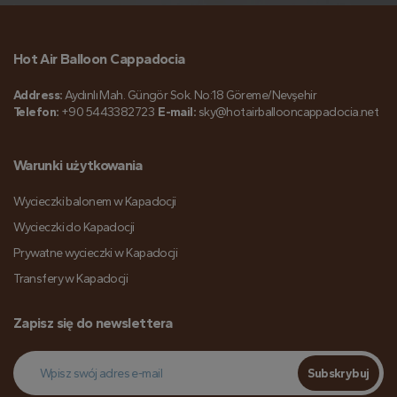
Hot Air Balloon Cappadocia
Address:
Aydınlı Mah. Güngör Sok. No:18 Göreme/Nevşehir
Telefon:
+90 5443382723
E-mail:
sky@hotairballooncappadocia.net
Warunki użytkowania
Wycieczki balonem w Kapadocji
Wycieczki do Kapadocji
Prywatne wycieczki w Kapadocji
Transfery w Kapadocji
Zapisz się do newslettera
Subskrybuj