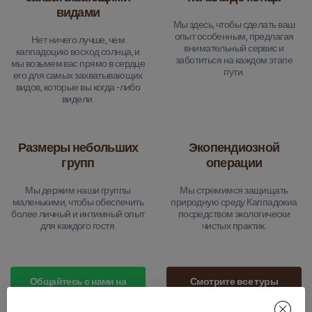
видами
Мы здесь, чтобы сделать ваш
опыт особенным, предлагая
Нет ничего лучше, чем
внимательный сервис и
каппадоцию восход солнца, и
заботиться на каждом этапе
мы возьмем вас прямо в сердце
пути.
его для самых захватывающих
видов, которые вы когда -либо
видели.
Размеры небольших
Экопендиозной
групп
операции
Мы держим наши группы
Мы стремимся защищать
маленькими, чтобы обеспечить
природную среду Каппадокиа
более личный и интимный опыт
посредством экологически
для каждого гостя.
чистых практик.
Общайтесь с нами на
Смотрите все туры
WhatsApp