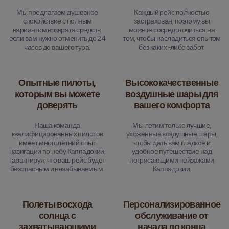
Мы предлагаем душевное
Каждый рейс полностью
спокойствие с полным
застрахован, поэтому вы
вариантом возврата средств,
можете сосредоточиться на
если вам нужно отменить до 24
том, чтобы насладиться опытом
часов до вашего тура.
без каких -либо забот.
Опытные пилоты,
Высококачественные
которым вы можете
воздушные шары для
доверять
вашего комфорта
Наша команда
Мы летим только лучшие,
квалифицированных пилотов
ухоженные воздушные шары,
имеет многолетний опыт
чтобы дать вам гладкое и
навигации по небу Каппадокии,
удобное путешествие над
гарантируя, что ваш рейс будет
потрясающими пейзажами
безопасным и незабываемым.
Каппадокии.
Полеты восхода
Персонализированное
солнца с
обслуживание от
захватывающими
начала до конца