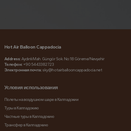
Hot Air Balloon Cappadocia
Address:
Aydınlı Mah. Güngör Sok. No:18 Göreme/Nevşehir
Телефон:
+90 5443382723
Электронная почта:
sky@hotairballooncappadocia.net
Условия использования
Полеты на воздушном шаре в Каппадокии
Туры в Каппадокию
Частные туры в Каппадокию
Трансфер в Каппадокию