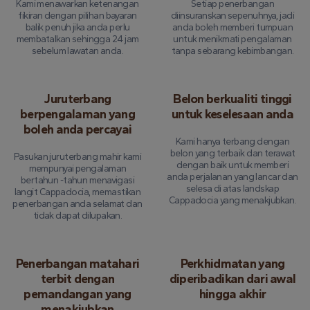
Kami menawarkan ketenangan
Setiap penerbangan
fikiran dengan pilihan bayaran
diinsuranskan sepenuhnya, jadi
balik penuh jika anda perlu
anda boleh memberi tumpuan
membatalkan sehingga 24 jam
untuk menikmati pengalaman
sebelum lawatan anda.
tanpa sebarang kebimbangan.
Juruterbang
Belon berkualiti tinggi
berpengalaman yang
untuk keselesaan anda
boleh anda percayai
Kami hanya terbang dengan
belon yang terbaik dan terawat
Pasukan juruterbang mahir kami
dengan baik untuk memberi
mempunyai pengalaman
anda perjalanan yang lancar dan
bertahun -tahun menavigasi
selesa di atas landskap
langit Cappadocia, memastikan
Cappadocia yang menakjubkan.
penerbangan anda selamat dan
tidak dapat dilupakan.
Penerbangan matahari
Perkhidmatan yang
terbit dengan
diperibadikan dari awal
pemandangan yang
hingga akhir
menakjubkan