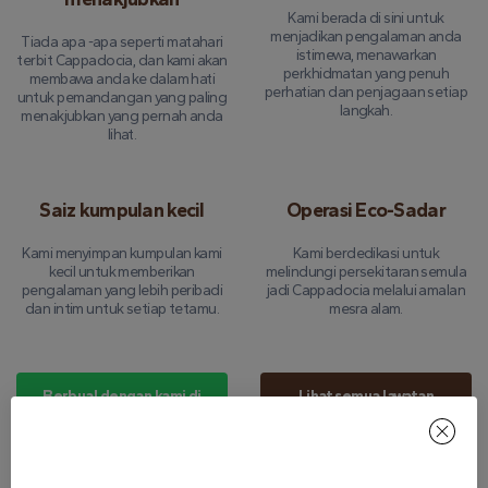
Kami berada di sini untuk
menjadikan pengalaman anda
Tiada apa -apa seperti matahari
istimewa, menawarkan
terbit Cappadocia, dan kami akan
perkhidmatan yang penuh
membawa anda ke dalam hati
perhatian dan penjagaan setiap
untuk pemandangan yang paling
langkah.
menakjubkan yang pernah anda
lihat.
Saiz kumpulan kecil
Operasi Eco-Sadar
Kami menyimpan kumpulan kami
Kami berdedikasi untuk
kecil untuk memberikan
melindungi persekitaran semula
pengalaman yang lebih peribadi
jadi Cappadocia melalui amalan
dan intim untuk setiap tetamu.
mesra alam.
Berbual dengan kami di
Lihat semua lawatan
WhatsApp