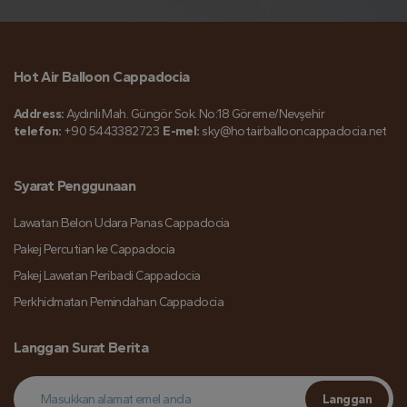
Hot Air Balloon Cappadocia
Address:
Aydınlı Mah. Güngör Sok. No:18 Göreme/Nevşehir
telefon:
+90 5443382723
E-mel:
sky@hotairballooncappadocia.net
Syarat Penggunaan
Lawatan Belon Udara Panas Cappadocia
Pakej Percutian ke Cappadocia
Pakej Lawatan Peribadi Cappadocia
Perkhidmatan Pemindahan Cappadocia
Langgan Surat Berita
Langgan