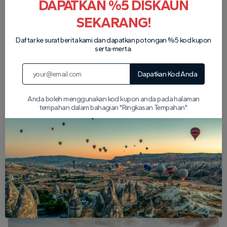
DAPATKAN %5 DISKAUN
SEKARANG!
Pasangan kami
Daftar ke surat berita kami dan dapatkan potongan %5 kod kupon
serta-merta.
Dapatkan Kod Anda
Anda boleh menggunakan kod kupon anda pada halaman
tempahan dalam bahagian "Ringkasan Tempahan".
Artikel Popular Cappadocia