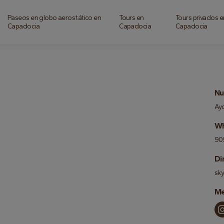
Paseos en globo aerostático en
Tours en
Tours privados e
Capadocia
Capadocia
Capadocia
Nu
Ayd
Wh
90
Di
sk
Me