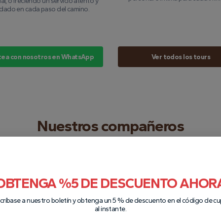
al, ofreciendo un servicio atento y
idado en cada paso del camino.
tea con nosotros en WhatsApp
Ver todos los tours
Nuestros compañeros
OBTENGA %5 DE DESCUENTO AHOR
críbase a nuestro boletín y obtenga un 5 % de descuento en el código de c
al instante.