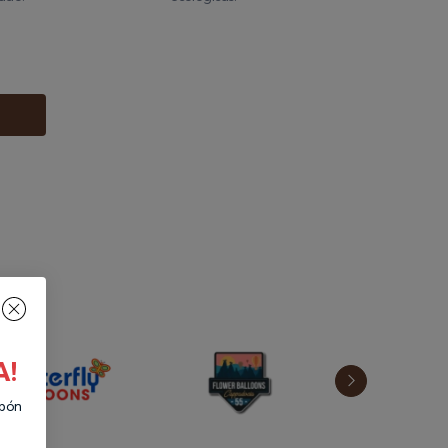
A!
upón