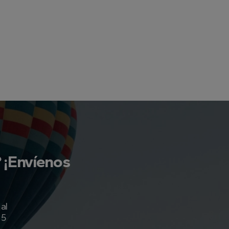
? ¡Envíenos
al
 5