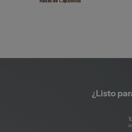
hadas de Capadocia
¿Listo par
T
i