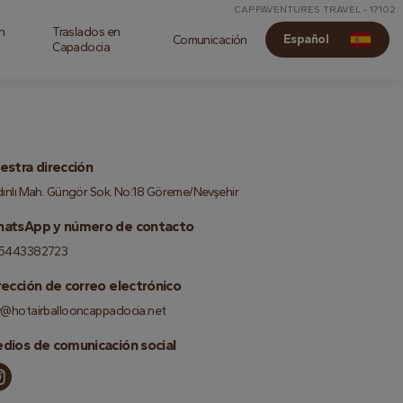
CAPPAVENTURES TRAVEL - 17102
n
Traslados en
Español
Comunicación
Capadocia
estra dirección
ınlı Mah. Güngör Sok. No:18 Göreme/Nevşehir
atsApp y número de contacto
5443382723
rección de correo electrónico
y@hotairballooncappadocia.net
dios de comunicación social