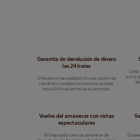
Garantía de devolución de dinero
las 24 horas
Cada 
por lo 
Ofrecemos tranquilidad con una opción de
de
reembolso completo si necesita cancelar
hasta 24 horas antes de su recorrido.
Vuelos del amanecer con vistas
Se
espectaculares
No hay nada como un amanecer de
Estamo