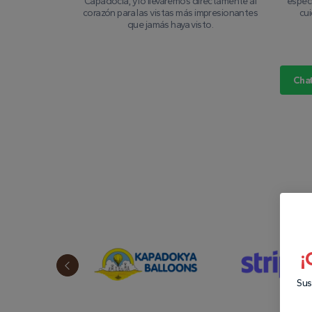
Capadocia, y lo llevaremos directamente al
especi
corazón para las vistas más impresionantes
cu
que jamás haya visto.
Cha
¡
Sus