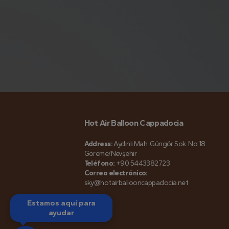
Hot Air Balloon Cappadocia
Address:
Aydınlı Mah. Güngör Sok. No:18
Göreme/Nevşehir
Teléfono:
+90 5443382723
Correo electrónico:
sky@hotairballooncappadocia.net
Estamos aquí para
ayudar