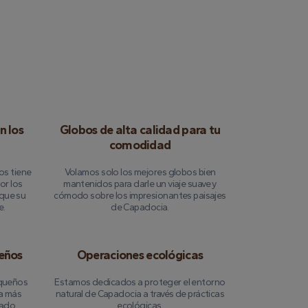
n los
Globos de alta calidad para tu
comodidad
os tiene
Volamos solo los mejores globos bien
or los
mantenidos para darle un viaje suave y
que su
cómodo sobre los impresionantes paisajes
e.
de Capadocia.
eños
Operaciones ecológicas
queños
Estamos dedicados a proteger el entorno
ia más
natural de Capadocia a través de prácticas
tado.
ecológicas.