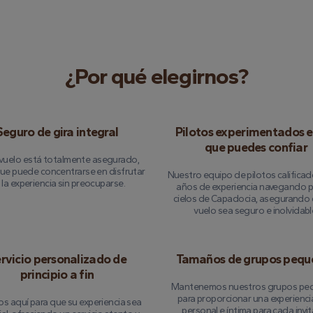
¿Por qué elegirnos?
Seguro de gira integral
Pilotos experimentados e
que puedes confiar
vuelo está totalmente asegurado,
que puede concentrarse en disfrutar
Nuestro equipo de pilotos calificad
 la experiencia sin preocuparse.
años de experiencia navegando p
cielos de Capadocia, asegurando 
vuelo sea seguro e inolvidabl
rvicio personalizado de
Tamaños de grupos pequ
principio a fin
Mantenemos nuestros grupos pe
para proporcionar una experienc
s aquí para que su experiencia sea
personal e íntima para cada invi