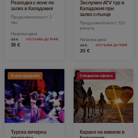
Разходка с коне по
Заслужен ATV тур в
залез в Кападокия
Кападокия при
залез слънце
Продължителност: 2
час
Продължителност: 120
минута
Начална цена
отстъпка до %46
Начална цена
65 €
35 €
отстъпка до %56
45 €
20 €
Бърза продажба
Специална оферта
Турска вечерна
Каране на камили в
програма
Кападокия