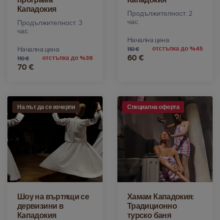
Кападокия
Продължителност: 2
час
Продължителност: 3
час
Начална цена
Начална цена
отстъпка до %45
110 €
60 €
отстъпка до %36
110 €
70 €
На път да се изчерпи
Специална оферта
Шоу на въртящи се
Хамам Кападокия:
дервизини в
Традиционно
Кападокия
турско баня