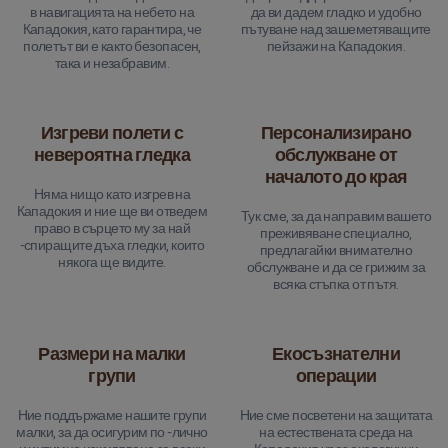
в навигацията на небето на
да ви дадем гладко и удобно
Кападокия, като гарантира, че
пътуване над зашеметяващите
полетът ви е както безопасен,
пейзажи на Кападокия.
така и незабравим.
Изгреви полети с
Персонализирано
невероятна гледка
обслужване от
началото до края
Няма нищо като изгрев на
Кападокия и ние ще ви отведем
Тук сме, за да направим вашето
право в сърцето му за най
преживяване специално,
-спиращите дъха гледки, които
предлагайки внимателно
някога ще видите.
обслужване и да се грижим за
всяка стъпка от пътя.
Размери на малки
Екосъзнателни
групи
операции
Ние поддържаме нашите групи
Ние сме посветени на защитата
малки, за да осигурим по -лично
на естествената среда на