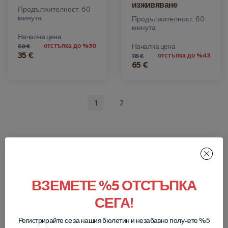
изживяване
Продължителност: 60
минута
Продължителност: 60
минута
Начална цена
отстъпка до %30
Начална цена
50 €
35 €
отстъпка до %43
115 €
65 €
1
2
Всички обиколки
ВЗЕМЕТЕ %5 ОТСТЪПКА
Всички обиколки
СЕГА!
Регистрирайте се за нашия бюлетин и незабавно получете %5