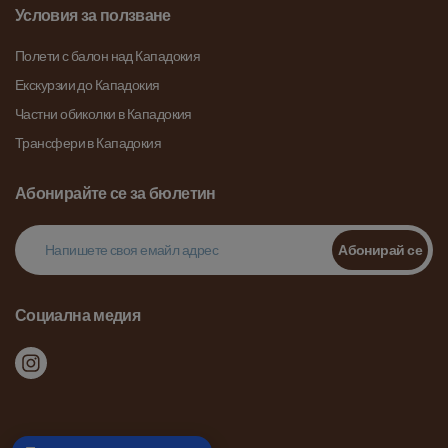
Условия за ползване
Полети с балон над Кападокия
Екскурзии до Кападокия
Частни обиколки в Кападокия
Трансфери в Кападокия
Абонирайте се за бюлетин
Абонирай се
Социална медия