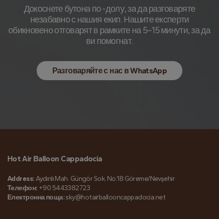
Докоснете бутона по -долу, за да разговаряте
незабавно с нашия екип. Нашите експерти
обикновено отговарят в рамките на 5–15 минути, за да
ви помогнат.
Разговаряйте с нас в WhatsApp
Hot Air Balloon Cappadocia
Address:
Aydınlı Mah. Güngör Sok. No:18 Göreme/Nevşehir
Телефон:
+90 5443382723
Електронна поща:
sky@hotairballooncappadocia.net