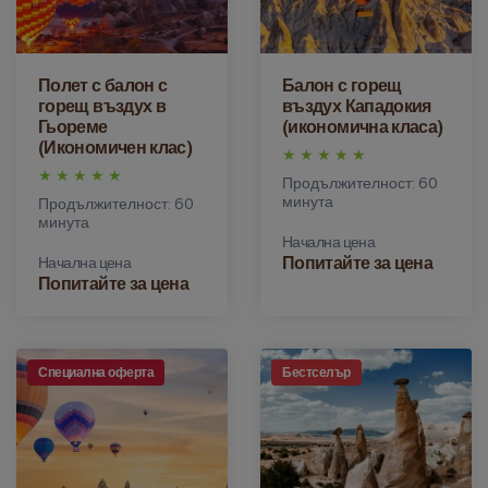
Полет с балон с
Балон с горещ
горещ въздух в
въздух Кападокия
Гьореме
(икономична класа)
(Икономичен клас)
Продължителност: 60
минута
Продължителност: 60
минута
Начална цена
Попитайте за цена
Начална цена
Попитайте за цена
Специална оферта
Бестселър