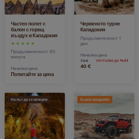
Частен полет с
Червеното турне
балон с горещ
Кападокия
въздух в Кападокия
Продължителност: 1
ден
Продължителност: 60
Начална цена
минута
отстъпка до %43
70 €
40 €
Начална цена
Попитайте за цена
На път да се изчерпи
Бърза продажба