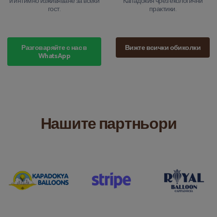
и интимно изживяване за всеки
Кападокия чрез екологични
гост.
практики.
Разговаряйте с нас в
Вижте всички обиколки
WhatsApp
Нашите партньори