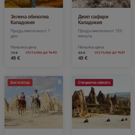
Зелена обиколка
Джип сафари
Кападокия
Кападокия
Продължителност: 1
Продължителност: 120
ден
минута
Начална цена
Начална цена
отстъпка до %40
отстъпка до %31
75 €
65 €
45 €
45 €
Бестселър
Специална оферта