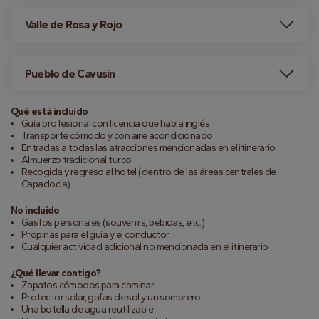
Valle de Rosa y Rojo
Pueblo de Cavusin
Qué está incluido
Guía profesional con licencia que habla inglés
Transporte cómodo y con aire acondicionado
Entradas a todas las atracciones mencionadas en el itinerario
Almuerzo tradicional turco
Recogida y regreso al hotel (dentro de las áreas centrales de
Capadocia)
No incluido
Gastos personales (souvenirs, bebidas, etc.)
Propinas para el guía y el conductor
Cualquier actividad adicional no mencionada en el itinerario
¿Qué llevar contigo?
Zapatos cómodos para caminar
Protector solar, gafas de sol y un sombrero
Una botella de agua reutilizable