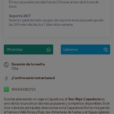
El tour se puede cancelar hasta 24 horas antes de la hora de
inicio.
Soporte 24/7
Nuestro galardonado equipo de soporte está aquí para ayudar
las 24 horas del día, los 7 días de la semana.
WhatsApp
Llámenos
Duración de la vuelta
1 Día
¡Confirmación instantanea!
905443382723
Si estás planeando un viaje a Capadocia, el 
Tour Rojo Capadocia
 es 
uno de los tours de un día más populares y completos disponibles. Este 
tour cubre las principales atracciones en la Capadocia Norte, incluyendo 
el famoso Valle Rosa y Rojo, las chimeneas de hadas y antiguas iglesias 