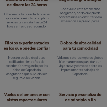
de dinero las 24 horas
Cada vuelo está totalmente
asegurado, por lo que puede
Ofrecemos tranquilidad con una
concentrarse en disfrutar de la
opción de reembolso completo
experiencia sin preocuparse.
si necesita cancelar hasta 24
horas antes de su recorrido.
Pilotos experimentados
Globos de alta calidad
en los que puedes confiar
para tu comodidad
Nuestro equipo de pilotos
Volamos solo los mejores globos
calificados tiene años de
bien mantenidos para darle un
experiencia navegando por los
viaje suave y cómodo sobre los
cielos de Capadocia,
impresionantes paisajes de
asegurando que su vuelo sea
Capadocia.
seguro e inolvidable.
Vuelos del amanecer con
Servicio personalizado
vistas espectaculares
de principio a fin