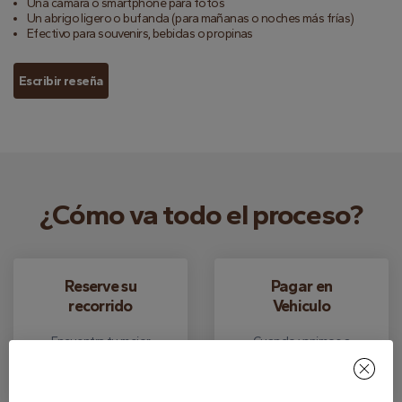
Una cámara o smartphone para fotos
Un abrigo ligero o bufanda (para mañanas o noches más frías)
Efectivo para souvenirs, bebidas o propinas
Escribir reseña
¿Cómo va todo el proceso?
Reserve su
Pagar en
recorrido
Vehiculo
Encuentra tu mejor
Cuando venimos a
tour y haz tu reserva
recogerte, puedes
gratis.
pagar en efectivo.