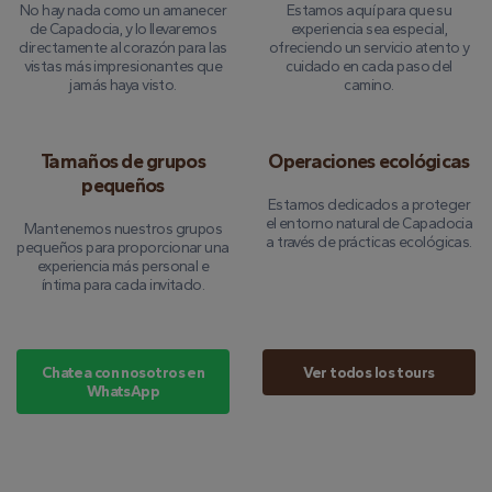
No hay nada como un amanecer
Estamos aquí para que su
de Capadocia, y lo llevaremos
experiencia sea especial,
directamente al corazón para las
ofreciendo un servicio atento y
vistas más impresionantes que
cuidado en cada paso del
jamás haya visto.
camino.
Tamaños de grupos
Operaciones ecológicas
pequeños
Estamos dedicados a proteger
el entorno natural de Capadocia
Mantenemos nuestros grupos
a través de prácticas ecológicas.
pequeños para proporcionar una
experiencia más personal e
íntima para cada invitado.
Chatea con nosotros en
Ver todos los tours
WhatsApp