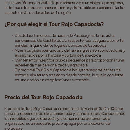
en cuevas. Ya seas un visitante por primera vez o un viajero que regresa, 
este tour ofrece una manera eficiente y disfrutable de experimentar los 
aspectos más destacados de la región.
¿Por qué elegir el Tour Rojo Capadocia?
Desde las chimeneas de hadas de Pasabag hasta las vistas 
panorámicas del Castillo de Uchisar, este tour asegura que no te 
pierdas ninguno de los lugares icónicos de Capadocia.
Nuestros guías licenciados y de habla inglesa son conocedores y 
apasionados por la historia y cultura de Capadocia.
Mantenemos nuestros grupos pequeños para proporcionar una 
experiencia más personalizada y agradable.
El precio del Tour Rojo Capadocia incluye transporte, tarifas de 
entrada, almuerzo y traslados desde hoteles, lo que lo convierte 
en una opción sin complicaciones y rentable.
Precio del Tour Rojo Capadocia
El precio del Tour Rojo Capadocia normalmente varía de 35€ a 60€ por 
persona, dependiendo de la temporada y las inclusiones. Considerando 
los increíbles lugares que verás y la conveniencia de tener todo 
organizado, es un pequeño precio a pagar por una experiencia 
inolvidable.