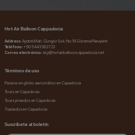
Hot Air Balloon Cappadocia
Address:
Aydınlı Mah. Güngör Sok. No:18 Göreme/Nevşehir
Teléfono:
+90 5443382723
Correo electrónico:
sky@hotairballooncappadocia.net
Términos de uso
Paseos en globo aerostático en Capadocia
Tours en Capadocia
Tours privados en Capadocia
Traslados en Capadocia
Suscríbete al boletín