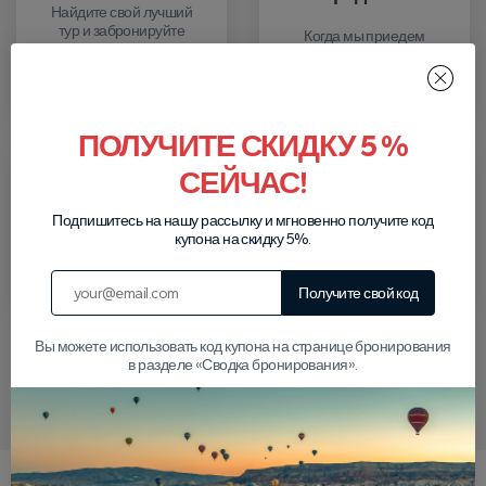
Найдите свой лучший
тур и забронируйте
Когда мы приедем
его бесплатно.
забрать вас, вы
можете заплатить
наличными.
ПОЛУЧИТЕ СКИДКУ 5 %
СЕЙЧАС!
Сбор
Возврат
Подпишитесь на нашу рассылку и мгновенно получите код
Мы заберем вас из
После экскурсии мы
купона на скидку 5%.
вашего отеля для
отвезем вас в ваш
тура, который вы
отель.
забронировали.
Получите свой код
Вы можете использовать код купона на странице бронирования
в разделе «Сводка бронирования».
Напишите нам в WhatsApp