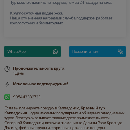
Тур можно отменить не позднее, чем за 24 часа до начала.
Круглосуточная поддержка
Наша отмеченная наградами служба поддержки работает
круглосуточно и без выходных.
WhatsApp
Позвоните нам
Продолжительность круга
1 День
Мгновенное подтверждение!
905443382723
Если вы планируете поездку в Каппадокию, 
Красный тур 
Каппадокия
 – один из самых популярных и обширных однодневных 
туров. Этот тур охватывает главные достопримечательности 
Северной Каппадокии, включая знаменитые Долины Роз и Красную 
Долину, феи́рные труды и старинные церковные пещеры. 