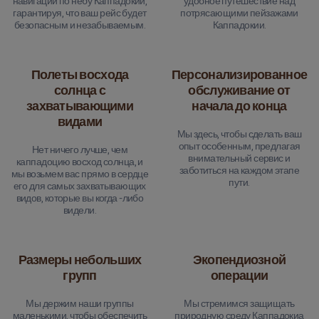
навигации по небу Каппадокии,
удобное путешествие над
гарантируя, что ваш рейс будет
потрясающими пейзажами
безопасным и незабываемым.
Каппадокии.
Полеты восхода
Персонализированное
солнца с
обслуживание от
захватывающими
начала до конца
видами
Мы здесь, чтобы сделать ваш
опыт особенным, предлагая
Нет ничего лучше, чем
внимательный сервис и
каппадоцию восход солнца, и
заботиться на каждом этапе
мы возьмем вас прямо в сердце
пути.
его для самых захватывающих
видов, которые вы когда -либо
видели.
Размеры небольших
Экопендиозной
групп
операции
Мы держим наши группы
Мы стремимся защищать
маленькими, чтобы обеспечить
природную среду Каппадокиа