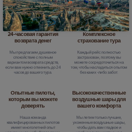
Почему мы выбираем?
24-часовая гарантия
Комплексное
возврата денег
страхование тура
Мы предлагаем душевное
Каждый рейс полностью
спокойствие с полным
застрахован, поэтому вы
вариантом возврата средств,
можете сосредоточиться на
если вам нужно отменить до 24
том, чтобы насладиться опытом
часов до вашего тура.
без каких -либо забот.
Опытные пилоты,
Высококачественные
которым вы можете
воздушные шары для
доверять
вашего комфорта
Наша команда
Мы летим только лучшие,
квалифицированных пилотов
ухоженные воздушные шары,
имеет многолетний опыт
чтобы дать вам гладкое и