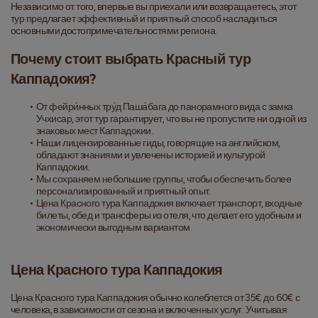
Независимо от того, впервые вы приехали или возвращаетесь, этот 
тур предлагает эффективный и приятный способ насладиться 
основными достопримечательностями региона.
Почему стоит выбрать Красный тур 
Каппадокия?
От фейри́нных тру́д Паша́бага до панорамного вида с замка 
Учхисар, этот тур гарантирует, что вы не пропустите ни одной из 
знаковых мест Каппадокии.
Наши лицензированные гиды, говорящие на английском, 
обладают знаниями и увлечены историей и культурой 
Каппадокии.
Мы сохраняем небольшие группы, чтобы обеспечить более 
персонализированный и приятный опыт.
Цена Красного тура Каппадокия включает транспорт, входные 
билеты, обед и трансферы из отеля, что делает его удобным и 
экономически выгодным вариантом.
Цена Красного тура Каппадокия
Цена Красного тура Каппадокия обычно колеблется от 35€ до 60€ с 
человека, в зависимости от сезона и включенных услуг. Учитывая 