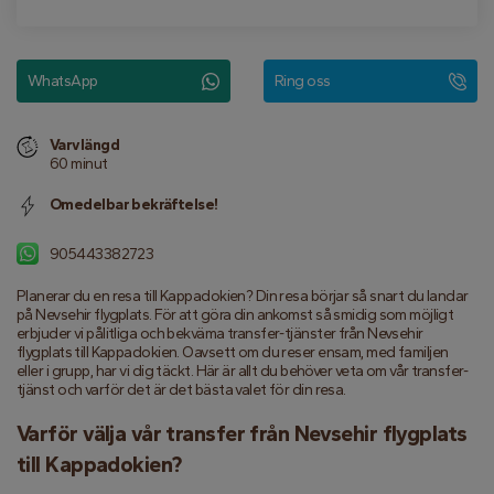
WhatsApp
Ring oss
Varvlängd
60 minut
Omedelbar bekräftelse!
905443382723
Planerar du en resa till Kappadokien? Din resa börjar så snart du landar 
på Nevsehir flygplats. För att göra din ankomst så smidig som möjligt 
erbjuder vi pålitliga och bekväma transfer-tjänster från Nevsehir 
flygplats till Kappadokien. Oavsett om du reser ensam, med familjen 
eller i grupp, har vi dig täckt. Här är allt du behöver veta om vår transfer-
tjänst och varför det är det bästa valet för din resa.
Varför välja vår transfer från Nevsehir flygplats 
till Kappadokien?