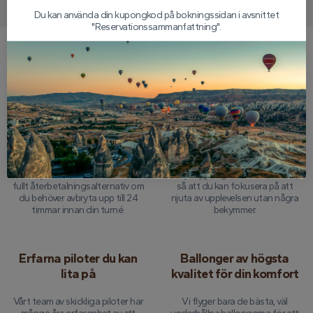
Du kan använda din kupongkod på bokningssidan i avsnittet
"Reservationssammanfattning".
Varför välja oss?
24-timmars pengar-
Omfattande
back-garanti
turnéförsäkring
Vi erbjuder sinnesfrid med ett
Varje flygning är helt försäkrad,
fullt återbetalningsalternativ om
så att du kan fokusera på att
du behöver avbryta upp till 24
njuta av upplevelsen utan några
timmar innan din turné.
bekymmer.
Erfarna piloter du kan
Ballonger av högsta
lita på
kvalitet för din komfort
Vårt team av skickliga piloter har
Vi flyger bara de bästa, väl