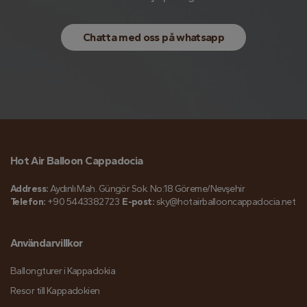
Chatta med oss ​​på whatsapp
Hot Air Balloon Cappadocia
Address:
Aydınlı Mah. Güngör Sok. No:18 Göreme/Nevşehir
Telefon:
+90 5443382723
E-post:
sky@hotairballooncappadocia.net
Användarvillkor
Ballongturer i Kappadokia
Resor till Kappadokien