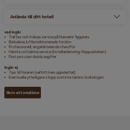
Anlända till ditt hotell
vad ingår
Träffas-och-hälsas service på Nevsehir flygplats
Bekväma, luftkonditionerade fordon
Professionell, engelsktalande chaufför
Hämta och lämna service (hotellavlämning i Kappadokien)
Fast pris utan dolda avgifter
Ingår ej
Tips till föraren (valfritt men uppskattat)
Eventuella ytterligare stopp som inte nämns i bokningen
Skriv ett omdöme