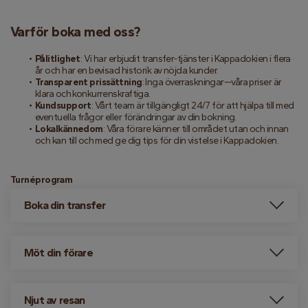
Varför boka med oss?
Pålitlighet
: Vi har erbjudit transfer-tjänster i Kappadokien i flera 
år och har en bevisad historik av nöjda kunder.
Transparent prissättning
: Inga överraskningar—våra priser är 
klara och konkurrenskraftiga.
Kundsupport
: Vårt team är tillgängligt 24/7 för att hjälpa till med 
eventuella frågor eller förändringar av din bokning.
Lokalkännedom
: Våra förare känner till området utan och innan 
och kan till och med ge dig tips för din vistelse i Kappadokien.
Turnéprogram
Boka din transfer
Möt din förare
Njut av resan