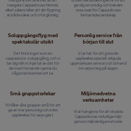
många års erfarenhet av att
underhållna ballongerna för att
navigera Cappadocias himmel,
ge dig en smidig och bekväm
vilket säkerställer att din flygning
resa ovanför Cappadocias
är både säker och oförglömlig.
fantastiska landskap.
Soluppgångsflyg med
Personlig service från
spektakulär utsikt
början till slut
Det finns inget som en
Vi är här för att göra din
cappadocia -soluppgång, och vi
upplevelse speciell, erbjuda
tar dig rätt in i hjärtat av det för
uppmärksam service och ta hand
de mest hisnande vyerna du
om varje steg på vägen.
någonsin kommer att se.
Små gruppstorlekar
Miljömedvetna
verksamheter
Vi håller våra grupper små för att
ge en mer personlig och intim
Vi är hängivna för att skydda
upplevelse för varje gäst.
Cappadocias naturliga miljö
genom miljövänliga metoder.