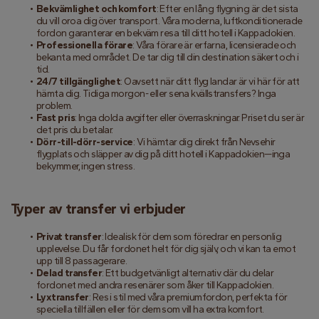
Bekvämlighet och komfort
: Efter en lång flygning är det sista 
du vill oroa dig över transport. Våra moderna, luftkonditionerade 
fordon garanterar en bekväm resa till ditt hotell i Kappadokien.
Professionella förare
: Våra förare är erfarna, licensierade och 
bekanta med området. De tar dig till din destination säkert och i 
tid.
24/7 tillgänglighet
: Oavsett när ditt flyg landar är vi här för att 
hämta dig. Tidiga morgon- eller sena kvällstransfers? Inga 
problem.
Fast pris
: Inga dolda avgifter eller överraskningar. Priset du ser är 
det pris du betalar.
Dörr-till-dörr-service
: Vi hämtar dig direkt från Nevsehir 
flygplats och släpper av dig på ditt hotell i Kappadokien—inga 
bekymmer, ingen stress.
Typer av transfer vi erbjuder
Privat transfer
: Idealisk för dem som föredrar en personlig 
upplevelse. Du får fordonet helt för dig själv, och vi kan ta emot 
upp till 8 passagerare.
Delad transfer
: Ett budgetvänligt alternativ där du delar 
fordonet med andra resenärer som åker till Kappadokien.
Lyxtransfer
: Res i stil med våra premiumfordon, perfekta för 
speciella tillfällen eller för dem som vill ha extra komfort.