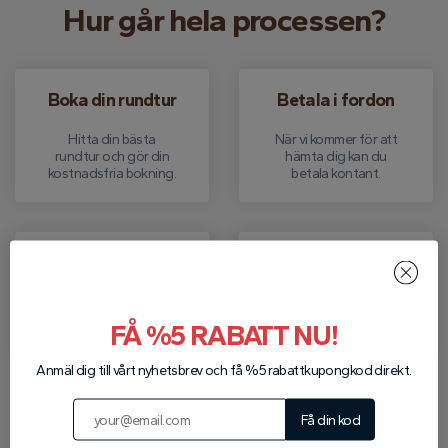
Hur går hela processen?
Boka din rundtur
Betala i fordon
Hitta din bästa
När vi kommer för att
rundtur och gör din
hämta dig kan du
kostnadsfria bokning.
betala kontant.
Plocka upp
Avlämning
Vi hämtar dig från ditt
Efter rundturen
hotell för att besöka
släpper vi av dig till ditt
FÅ %5 RABATT NU!
din bokning.
hotell.
Anmäl dig till vårt nyhetsbrev och få %5 rabattkupongkod direkt.
Skriv till oss på WhatsApp
Få din kod