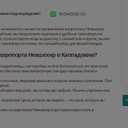
нное подтверждение!
905443382723
 начинается с момента приземления в аэропорту Невшехир. 
ртным, мы предлагаем надежные и удобные трансферы из 
путешествуете ли вы в одиночку, с семьей или в группе, мы вас 
ге трансфера и почему это лучший выбор для вашей поездки.
аэропорта Невшехир в Каппадокию?
следняя вещь, о которой вы хотите беспокоиться, это транспорт. 
 обеспечат вам комфортную поездку к вашему отелю в 
и опытные, лицензированные и хорошо знакомы с регионом. Они 
время.
прибывает ваш рейс, мы готовы вас забрать. Ранние утренние или 
 сюрпризов. Цена, которую вы видите, — это цена, которую вы 
W
рямо из аэропорта Невшехир и доставим в ваш отель в 