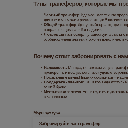
Типы трансферов, которые мы пр
Частный трансфер
: Идеален для тех, кто пре
для вас, и мы можем разместить до 8 пассажиров
Общий трансфер
: Доступный вариант, при кот
направляющимися в Каппадокию.
Люксовый трансфер
: Путешествуйте стильно
особых случаев или тех, кто хочет дополнительн
Почему стоит забронировать с нам
Надежность
: Мы предоставляем услуги трансфе
проверенный послужной список удовлетворенны
Прозрачные цены
: Никаких сюрпризов — наши
Поддержка клиентов
: Наша команда доступна 
вашей броне.
Местная экспертиза
: Наши водители доскональ
в Каппадокии.
Маршрут тура
Забронируйте ваш трансфер