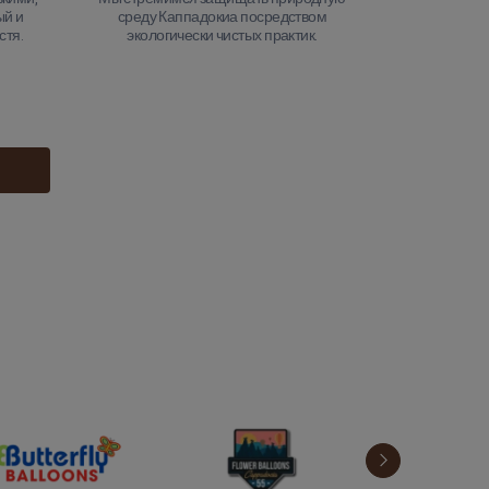
ый и
среду Каппадокиа посредством
стя.
экологически чистых практик.