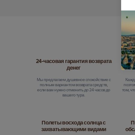
24-часовая гарантия возврата
Ко
денег
Мы предлагаем душевное спокойствие с
Кажд
полным вариантом возврата средств,
поэто
если вам нужно отменить до 24 часов до
том, ч
вашего тура.
Полеты восхода солнца с
П
захватывающими видами
обс