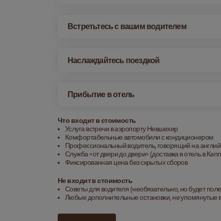
Встретьтесь с вашим водителем
Наслаждайтесь поездкой
Прибытие в отель
Что входит в стоимость
Услуга встречи в аэропорту Невшехир
Комфортабельные автомобили с кондиционером
Профессиональный водитель, говорящий на англи
Служба «от двери до двери» (доставка в отель в Кап
Фиксированная цена без скрытых сборов
Не входит в стоимость
Советы для водителя (необязательно, но будет поле
Любые дополнительные остановки, не упомянутые в