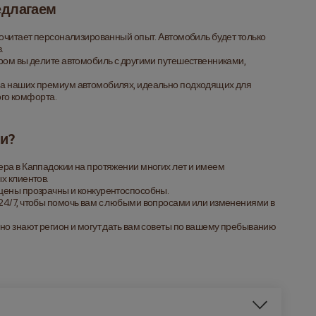
едлагаем
дпочитает персонализированный опыт. Автомобиль будет только 
.
ором вы делите автомобиль с другими путешественниками, 
 на наших премиум автомобилях, идеально подходящих для 
ого комфорта.
и?
ра в Каппадокии на протяжении многих лет и имеем 
х клиентов.
 цены прозрачны и конкурентоспособны.
24/7, чтобы помочь вам с любыми вопросами или изменениями в 
но знают регион и могут дать вам советы по вашему пребыванию 