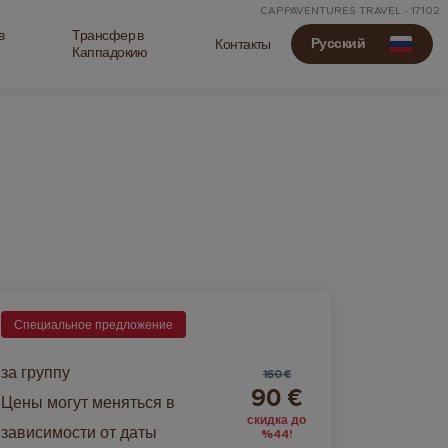
CAPPAVENTURES TRAVEL - 17102
в
Трансфер в
Русский
Контакты
Каппадокию
Специальное предложение
за группу
160 €
90 €
Цены могут меняться в
скидка до
зависимости от даты
%44!