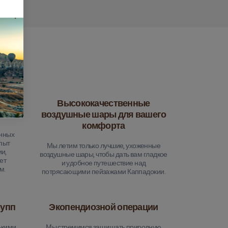
орым
Высококачественные
ь
воздушные шары для вашего
комфорта
нных
пыт
Мы летим только лучшие, ухоженные
и,
воздушные шары, чтобы дать вам гладкое
ет
и удобное путешествие над
м.
потрясающими пейзажами Каппадокии.
рупп
Экопендиозной операции
кими,
Мы стремимся защищать природную