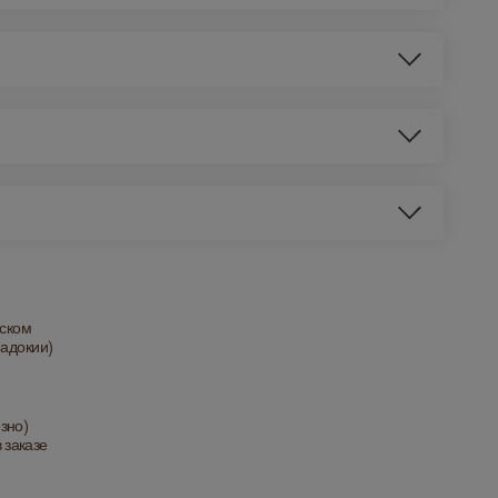
йском
падокии)
зно)
 заказе