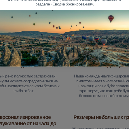
разделе «Сводка бронирования».
Почему мы выбираем?
мплексное страхование
Опытные пилоты, кот
тура
вы можете доверят
ый рейс полностью застрахован,
Наша команда квалифицирова
му вы можете сосредоточиться на
пилотов имеет многолетний о
тобы насладиться опытом без каких
навигации по небу Каппадоки
-либо забот.
гарантируя, что ваш рейс буд
безопасным и незабываемы
ерсонализированное
Размеры небольших г
луживание от начала до
Мы держим наши группы малень