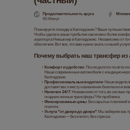
(частный)
Продолжительность круга
Мгнове
60 Минут
Планируете поездку в Каппадокию? Ваше путешествие
Чтобы сделать ваше прибытие как можно более комфо
аэропорта Невшехир в Каппадокию. Независимо от того, 
обеспечим. Вот все, что вам нужно знать о нашей услу
Почему выбрать наш трансфер из 
Комфорт и удобство
: После долгого полета по
Наши современные автомобили с кондиционером
Каппадокии.
Профессиональные водители
: Наши водител
доставят вас к месту назначения безопасно и во
Наличие 24/7
: Независимо от того, во сколько 
поздние ночные трансферы? Не проблема.
Фиксированные цены
: Без скрытых платежей и
платите.
Услуга "от двери до двери"
: Мы заберем вас п
Каппадокии — без хлопот, без стресса.