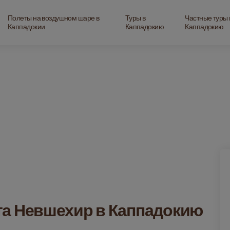
Полеты на воздушном шаре в
Туры в
Частные туры 
Каппадокии
Каппадокию
Каппадокию
та Невшехир в Каппадокию