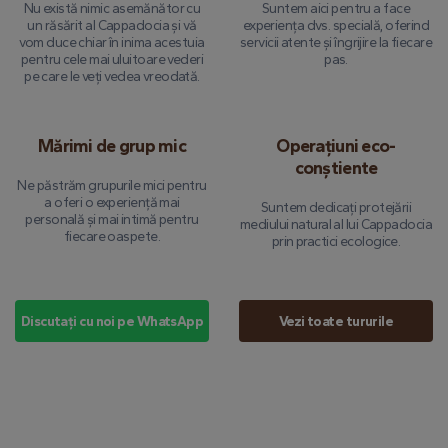
Nu există nimic asemănător cu
Suntem aici pentru a face
un răsărit al Cappadocia și vă
experiența dvs. specială, oferind
vom duce chiar în inima acestuia
servicii atente și îngrijire la fiecare
pentru cele mai uluitoare vederi
pas.
pe care le veți vedea vreodată.
Mărimi de grup mic
Operațiuni eco-
conștiente
Ne păstrăm grupurile mici pentru
a oferi o experiență mai
Suntem dedicați protejării
personală și mai intimă pentru
mediului natural al lui Cappadocia
fiecare oaspete.
prin practici ecologice.
Discutați cu noi pe WhatsApp
Vezi toate tururile