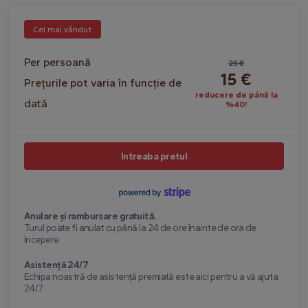
Cel mai vândut
Per persoană
25 €
15 €
Prețurile pot varia în funcție de
reducere de până la
dată
%40!
Intreaba pretul
Anulare și rambursare gratuită.
Turul poate fi anulat cu până la 24 de ore înainte de ora de
începere.
Asistență 24/7
Echipa noastră de asistență premiată este aici pentru a vă ajuta
24/7.