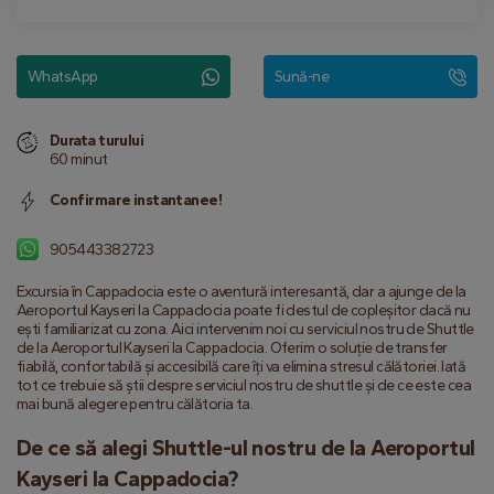
WhatsApp
Sună-ne
Durata turului
60 minut
Confirmare instantanee!
905443382723
Excursia în Cappadocia este o aventură interesantă, dar a ajunge de la 
Aeroportul Kayseri la Cappadocia poate fi destul de copleșitor dacă nu 
ești familiarizat cu zona. Aici intervenim noi cu serviciul nostru de Shuttle 
de la Aeroportul Kayseri la Cappadocia. Oferim o soluție de transfer 
fiabilă, confortabilă și accesibilă care îți va elimina stresul călătoriei. Iată 
tot ce trebuie să știi despre serviciul nostru de shuttle și de ce este cea 
mai bună alegere pentru călătoria ta.
De ce să alegi Shuttle-ul nostru de la Aeroportul 
Kayseri la Cappadocia?