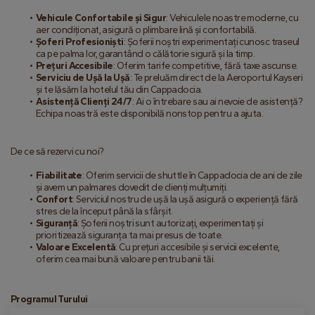
Vehicule Confortabile și Sigur
: Vehiculele noastre moderne, cu 
aer condiționat, asigură o plimbare lină și confortabilă.
Șoferi Profesioniști
: Șoferii noștri experimentați cunosc traseul 
ca pe palma lor, garantând o călătorie sigură și la timp.
Prețuri Accesibile
: Oferim tarife competitive, fără taxe ascunse.
Serviciu de Ușă la Ușă
: Te preluăm direct de la Aeroportul Kayseri 
și te lăsăm la hotelul tău din Cappadocia.
Asistență Clienți 24/7
: Ai o întrebare sau ai nevoie de asistență? 
Echipa noastră este disponibilă nonstop pentru a ajuta.
De ce să rezervi cu noi?
Fiabilitate
: Oferim servicii de shuttle în Cappadocia de ani de zile 
și avem un palmares dovedit de clienți mulțumiți.
Confort
: Serviciul nostru de ușă la ușă asigură o experiență fără 
stres de la început până la sfârșit.
Siguranță
: Șoferii noștri sunt autorizați, experimentați și 
prioritizează siguranța ta mai presus de toate.
Valoare Excelentă
: Cu prețuri accesibile și servicii excelente, 
oferim cea mai bună valoare pentru banii tăi.
Programul Turului