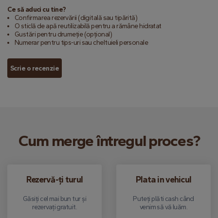
Ce să aduci cu tine?
Confirmarea rezervării (digitală sau tipărită)
O sticlă de apă reutilizabilă pentru a rămâne hidratat
Gustări pentru drumeție (opțional)
Numerar pentru tips-uri sau cheltuieli personale
Scrie o recenzie
Cum merge întregul proces?
Rezervă-ți turul
Plata in vehicul
Găsiți cel mai bun tur și
Puteți plăti cash când
rezervați gratuit.
venim să vă luăm.