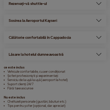
Rezervați-vă shuttle-ul
Sosirea la Aeroportul Kayseri
Călătorie confortabilă în Cappadocia
Lăsare la hotelul dumneavoastră
ce este inclus
Vehicule confortabile, cu aer condiționat
Șoferi profesioniști și experimentați
Serviciu de la ușă la ușă (aeroport la hotel)
Suport clienți 24/7
Fără taxe ascunse
Nu este inclus
Cheltuieli personale (gustări, băuturi etc.)
Tips pentru șofer (opțional, dar apreciat)