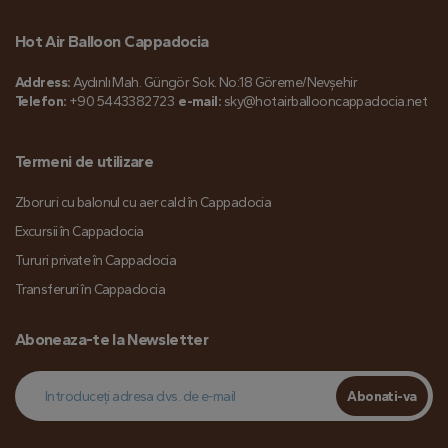
Hot Air Balloon Cappadocia
Address:
Aydınlı Mah. Güngör Sok. No:18 Göreme/Nevşehir
Telefon:
+90 5443382723
e-mail:
sky@hotairballooncappadocia.net
Termeni de utilizare
Zboruri cu balonul cu aer cald în Cappadocia
Excursii în Cappadocia
Tururi private în Cappadocia
Transferuri în Cappadocia
Aboneaza-te la Newsletter
Abonati-va