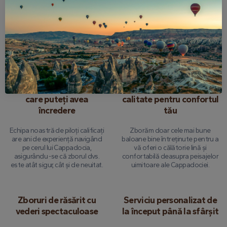
banilor de 24 de ore
cuprinzătoare
Oferim liniște sufletească cu o
Fiecare zbor este complet
opțiune de rambursare completă
asigurat, astfel încât să vă puteți
dacă trebuie să anulați până la
concentra pe a vă bucura de
24 de ore înainte de tur.
experiență fără griji.
Piloți experimentați în
Baloane de cea mai bună
care puteți avea
calitate pentru confortul
încredere
tău
Echipa noastră de piloți calificați
Zborăm doar cele mai bune
are ani de experiență navigând
baloane bine întreținute pentru a
pe cerul lui Cappadocia,
vă oferi o călătorie lină și
asigurându -se că zborul dvs.
confortabilă deasupra peisajelor
este atât sigur, cât și de neuitat.
uimitoare ale Cappadociei.
Zboruri de răsărit cu
Serviciu personalizat de
vederi spectaculoase
la început până la sfârșit