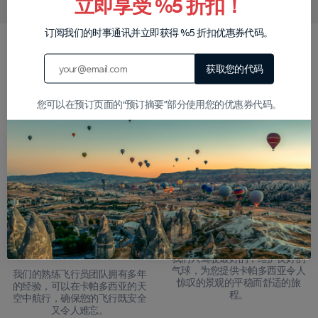
立即享受 %5 折扣！
订阅我们的时事通讯并立即获得 %5 折扣优惠券代码。
为什么选择我们？
获取您的代码
您可以在预订页面的“预订摘要”部分使用您的优惠券代码。
24小时退款保证
全面的旅游保险
如果您需要在旅行前24小时取
每次飞行都是完全保险的，因此
消，我们可以通过全额退款选择
您可以专注于享受体验而不会担
安心。
心。
您可以信任的经验丰富的
舒适的高质量气球
飞行员
我们只驾驶最好的，维护良好的
气球，为您提供卡帕多西亚令人
我们的熟练飞行员团队拥有多年
惊叹的景观的平稳而舒适的旅
的经验，可以在卡帕多西亚的天
程。
空中航行，确保您的飞行既安全
又令人难忘。