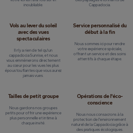
inoubliable.
Cappadocia.
Vols au lever du soleil
Service personnalisé du
avec des vues
début à la fin
spectaculaires
Nous sommes ici pour rendre
votre expérience spéciale,
Il n'y a rien de tel qu'un
offrant un service et des soins
cappadocia Sunrise, et nous
attentifs à chaque étape.
vous emmènerons directement
au cœur pour les vues les plus
époustouflantes que vous aurez
jamais vues.
Tailles de petit groupe
Opérations de l'éco-
conscience
Nous gardons nos groupes
petits pour offrir une expérience
Nous nous consacrons à la
plus personnelle et intime à
protection de l'environnement
chaque invité.
naturel de la Cappadocia grâce à
des pratiques écologiques.