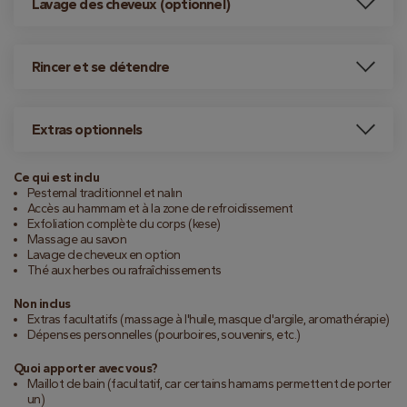
Lavage des cheveux (optionnel)
Rincer et se détendre
Extras optionnels
Ce qui est inclu
Pestemal traditionnel et nalın
Accès au hammam et à la zone de refroidissement
Exfoliation complète du corps (kese)
Massage au savon
Lavage de cheveux en option
Thé aux herbes ou rafraîchissements
Non inclus
Extras facultatifs (massage à l'huile, masque d'argile, aromathérapie)
Dépenses personnelles (pourboires, souvenirs, etc.)
Quoi apporter avec vous?
Maillot de bain (facultatif, car certains hamams permettent de porter
un)