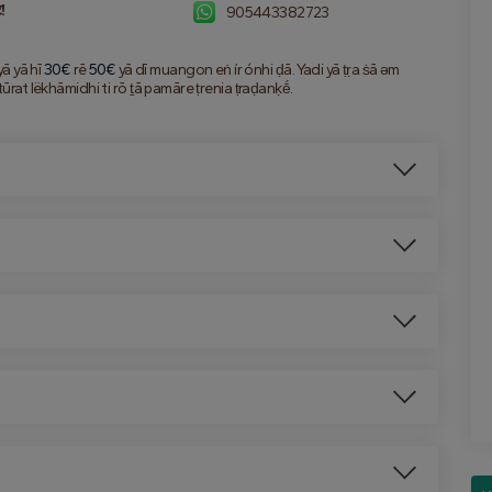
ि!
905443382723
ā yā hī 
30€
 rē 
50€
 yā dī muangon eṅ ír ónhi ḍā. Yadi yā ṭṛa ṡā əm 
ūrat lëkhāmidhi ti rō ṯā pamāre ṭrenia ṭraḍanḳḗ. 