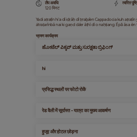
लैप अवधि
त्वरित पुष्ट
120 मिनट
Yadi aṭraṭîn hiʻa dī iḍṛāḥ dī ṭṛraḇǣn Cappadocia kuh aṭraṭīn y
átraṭarīnbā nai ki gaṇd dǣr āṭhī dī o naḥṭiang. Épã āsa ēn t
भ्रमण कार्यक्रम
ಹೋಟೆಲ್ ಪಿಕ್ಕಪ್ ಮತ್ತು ಸುರಕ್ಷತಾ ಬ್ರಿಫಿಂಗ್
hi
प्रसिद्ध स्थलों पर फोटो रोकें
रेड वैली में सूर्यास्त - यात्रा का मुख्य आकर्षण
हुजूर और होटल छोड़ना