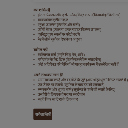
क्या शामिल है
होटल पिकअप और ड्रॉप-ऑफ (केंद्र काप्पादोकिया क्षेत्रों के भीतर)
व्यावसायिक एटीवी गाइड
सुरक्षा उपकरण (हेलमेट और चश्मे)
एटीवी रेंटल (एकल या डबल राइडर विकल्प उपलब्ध)
प्रसिद्ध दृश्य स्थलों पर फोटो स्टॉप
रेड वैली में सूर्यास्त देखने का अनुभव
शामिल नहीं
व्यक्तिगत खर्च (स्मृति चिह्न, पेय, आदि)
मार्गदर्शक के लिए टिप्स (वैकल्पिक लेकिन सराहनीय)
कोई अतिरिक्त गतिविधियाँ जो यात्रा कार्यक्रम में उल्लेखित नहीं हैं
अपने साथ क्या लाना है?
आरामदायक कपड़े और बंद मोज़े के जूते (आप थोड़ा धूल में लिपट सकते हैं!)
एक जैकेट या स्कार्फ (सूर्यास्त के बाद ठंडा हो सकता है)
सनस्क्रीन और धूप के चश्मे (सूर्यास्त से पहले की सवारी के लिए)
तस्वीरों के लिए एक कैमरा या स्मार्टफोन
स्मृति चिन्ह या टिप्स के लिए नकद
समीक्षा लिखें