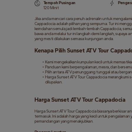
Tempoh Pusingan
Penges
120 Minit
Jika anda mencari cara penuh adrenalin untuk mengala
Cappadocia adalah pilihan yang sempurna. Tur ini me
keindahan semula jadi lembah-lembah Cappadocia, semua
bawa anda melalui tur ini langkah demi langkah, supaya a
yang mesti dilakukan semasa kunjungan anda.
Kenapa Pilih Sunset ATV Tour Cappad
Kami mengekalkan kumpulan kecil untuk memastika
Panduan kami berpengalaman, mesra, dan bersema
Pilih antara ATV penunggang tunggal atau bergan
Harga Sunset ATV Tour Cappadocia merangkumi se
dilupakan.
Harga Sunset ATV Tour Cappadocia
Harga Sunset ATV Tour Cappadocia biasanya berkisar an
termasuk. Ini adalah harga yang kecil untuk pengalama
pemandangan yang menakjubkan.