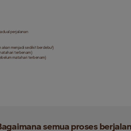
jadual perjalanan
 akan menjadi sedikit berdebu!)
 matahari terbenam)
sebelum matahari terbenam)
agaimana semua proses berjala