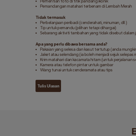
Perhentian foto di titik pandang ikonik
Pemandangan matahari terbenam di Lembah Merah
Tidak termasuk
Perbelanjaan peribadi (cenderahati, minuman, dll.)
Tip untuk pemandu (pilihan tetapi dihargai)
Sebarang aktiviti tambahan yang tidak disebut dalam 
Apa yang perlu dibawa bersama anda?
Pakaian yang selesa dan kasut tertutup (anda mungkin
Jaket atau selendang (ia boleh menjadi sejuk selepas
Krim matahari dan kacamata hitam (untuk perjalanan 
Kamera atau telefon pintar untuk gambar
Wang tunai untuk cenderamata atau tips
Tulis Ulasan
B