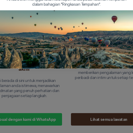
komprehensif
yang boleh anda perca
dalam bahagian "Ringkasan Tempahan".
iap penerbangan diinsuranskan
Pasukan juruterbang mahir kami m
nuhnya, jadi anda boleh memberi
pengalaman bertahun -tahun mena
uan untuk menikmati pengalaman
langit Cappadocia, memastik
anpa sebarang kebimbangan.
penerbangan anda selamat dan 
dapat dilupakan.
Perkhidmatan yang
Saiz kumpulan kecil
ribadikan dari awal hingga
Kami menyimpan kumpulan kami keci
akhir
memberikan pengalaman yang l
peribadi dan intim untuk setiap t
 berada di sini untuk menjadikan
laman anda istimewa, menawarkan
idmatan yang penuh perhatian dan
penjagaan setiap langkah.
bual dengan kami di WhatsApp
Lihat semua lawatan