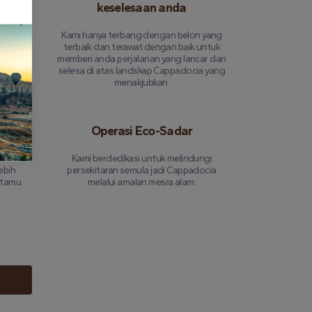
yai
keselesaan anda
empunyai
Kami hanya terbang dengan belon yang
vigasi
terbaik dan terawat dengan baik untuk
an
memberi anda perjalanan yang lancar dan
tidak
selesa di atas landskap Cappadocia yang
menakjubkan.
Operasi Eco-Sadar
l untuk
Kami berdedikasi untuk melindungi
ebih
persekitaran semula jadi Cappadocia
etamu.
melalui amalan mesra alam.