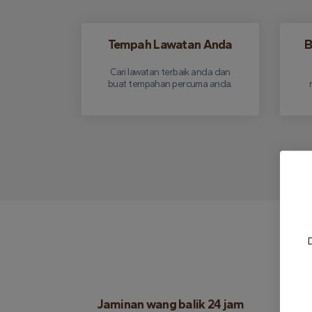
Tempah Lawatan Anda
B
Cari lawatan terbaik anda dan
buat tempahan percuma anda.
D
Jaminan wang balik 24 jam
In