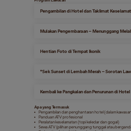
Program Lawatan
Pengambilan di Hotel dan Taklimat Keselama
Mulakan Pengembaraan – Menunggang Melal
Hentian Foto di Tempat Ikonik
"Sek Sunset di Lembah Merah – Sorotan Law
Kembali ke Pangkalan dan Penurunan di Hotel
Apa yang Termasuk
Pengambilan dan penghantaran hotel (dalam kawasan
Panduan ATV profesional
Peralatan keselamatan (topi keledar dan gogal)
Sewa ATV (pilihan penunggang tunggal atau berganda