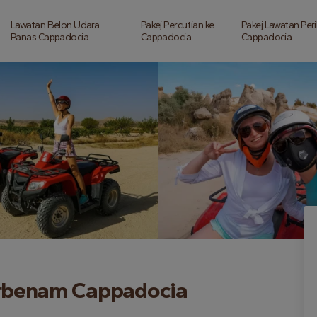
Lawatan Belon Udara
Pakej Percutian ke
Pakej Lawatan Per
Panas Cappadocia
Cappadocia
Cappadocia
erbenam Cappadocia