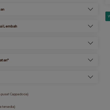
tan
W
ui Lembah
atan"
 pusat Cappadocia)
 tersedia)