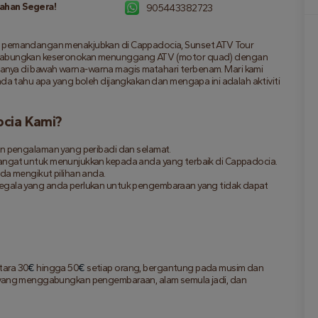
ahan Segera!
905443382723
mi pemandangan menakjubkan di Cappadocia, Sunset ATV Tour 
nggabungkan keseronokan menunggang ATV (motor quad) dengan 
nya di bawah warna-warna magis matahari terbenam. Mari kami 
nda tahu apa yang boleh dijangkakan dan mengapa ini adalah aktiviti 
ocia Kami?
n pengalaman yang peribadi dan selamat.
ngat untuk menunjukkan kepada anda yang terbaik di Cappadocia.
da mengikut pilihan anda.
gala yang anda perlukan untuk pengembaraan yang tidak dapat 
tara 30
€
 hingga 50
€
 setiap orang, bergantung pada musim dan 
n yang menggabungkan pengembaraan, alam semula jadi, dan 