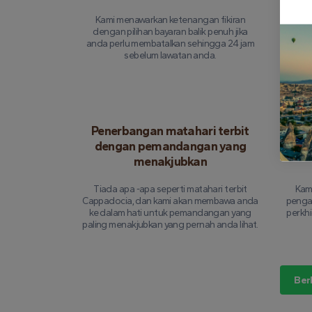
Kami menawarkan ketenangan fikiran
dengan pilihan bayaran balik penuh jika
Set
anda perlu membatalkan sehingga 24 jam
sepe
sebelum lawatan anda.
tump
t
Penerbangan matahari terbit
dengan pemandangan yang
dipe
menakjubkan
Tiada apa -apa seperti matahari terbit
Kami
Cappadocia, dan kami akan membawa anda
penga
ke dalam hati untuk pemandangan yang
perkh
paling menakjubkan yang pernah anda lihat.
Ber