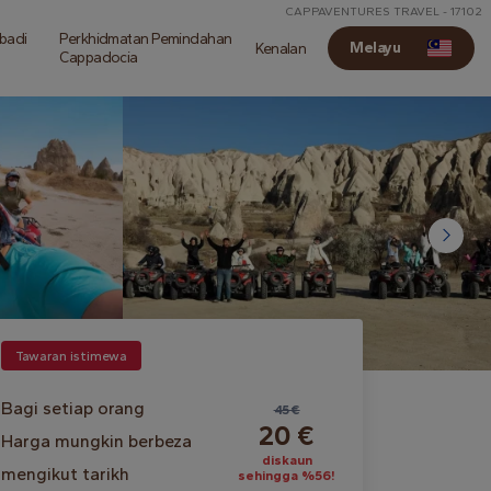
CAPPAVENTURES TRAVEL - 17102
ibadi
Perkhidmatan Pemindahan
Melayu
Kenalan
Cappadocia
Tawaran istimewa
Bagi setiap orang
45 €
20 €
Harga mungkin berbeza
diskaun
mengikut tarikh
sehingga %56!