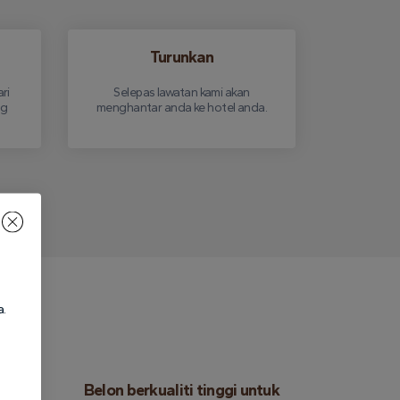
Turunkan
ri
Selepas lawatan kami akan
ng
menghantar anda ke hotel anda.
!
a.
aman
Belon berkualiti tinggi untuk