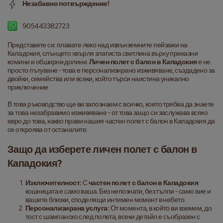
Незабавно потвърждение!
905443382723
Представете си: плавате леко над извънземните пейзажи на 
Кападокия, слънцето хвърля златиста светлина върху приказни 
комини и обширни долини. 
Личен полет с балон в Кападокия
 е не 
просто пътуване - това е персонализирано изживяване, създадено за 
двойки, семейства или всеки, който търси наистина уникално 
приключение.
В това ръководство ще ви запознаем с всичко, което трябва да знаете 
за това незабравимо изживяване - от това защо си заслужава всяко 
евро до това, какво прави нашия частен полет с балон в Кападокия да 
се откроява от останалите.
Защо да изберете личен полет с балон в 
Кападокия?
Изключителност:
 С 
частен полет с балон в Кападокия
кошницата е само ваша. Без непознати, без тълпи - само вие и 
вашите близки, споделящи интимен момент в небето.
Персонализирана услуга:
 От момента, в който ви вземем, до 
тост с шампанско след полета, всеки детайл е съобразен с 