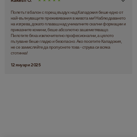
Rakesh O.
Полетът в балон с горещ въздух над Кападокия беше едно от
най-вълнуващите преживявания в живота ми! Наблюдаването
на изгрева, докато плаваш над уникалните скални формации и
приказните комини, беше абсолютно зашеметяващо.
Пилотите бяха изключително професионални, а цялото
пътуване беше гладко и безопасно. Ако посетите Кападокия,
не се замисляйте да пропуснете това - струва си всяка
стотинка!
12 януари 2025