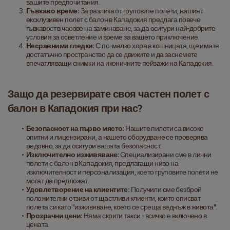
вашите предпочитания.
Гъвкаво време:
 За разлика от груповите полети, нашият 
ексклузивен полет с балон в Кападокия предлага повече 
гъвкавост в часове на заминаване, за да осигури най-добрите 
условия за осветление и време за вашето приключение.
Несравними гледки:
 С по-малко хора в кошницата, ще имате 
достатъчно пространство да се движите и да заснемете 
впечатляващи снимки на иконичните пейзажи на Кападокия.
Защо да резервирате своя частен полет с 
балон в Кападокия при нас?
Безопасност на първо място:
 Нашите пилоти са високо 
опитни и лицензирани, а нашето оборудване се проверява 
редовно, за да осигури вашата безопасност.
Изключително изживяване:
 Специализирани сме в лични 
полети с балон в Кападокия, предлагащи ниво на 
изключителност и персонализация, което груповите полети не 
могат да предложат.
Удовлетворение на клиентите:
 Получили сме безброй 
положителни отзиви от щастливи клиенти, които описват 
полета си като "изживяване, което се среща веднъж в живота".
Прозрачни цени:
 Няма скрити такси - всичко е включено в 
цената.