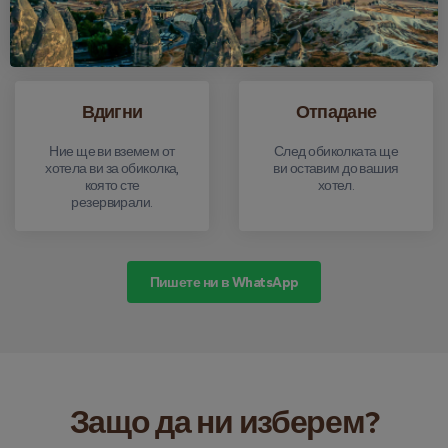
безплатна
резервация.
Вдигни
Отпадане
Ние ще ви вземем от
След обиколката ще
хотела ви за обиколка,
ви оставим до вашия
която сте
хотел.
резервирали.
Пишете ни в WhatsApp
Защо да ни изберем?