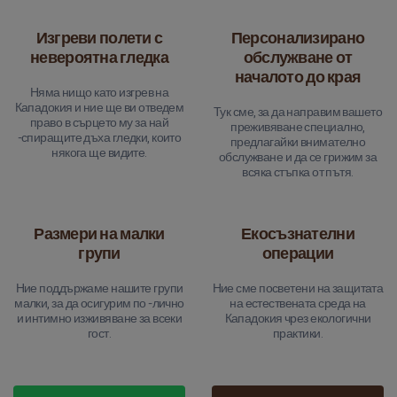
Изгреви полети с
Персонализирано
невероятна гледка
обслужване от
началото до края
Няма нищо като изгрев на
Кападокия и ние ще ви отведем
Тук сме, за да направим вашето
право в сърцето му за най
преживяване специално,
-спиращите дъха гледки, които
предлагайки внимателно
някога ще видите.
обслужване и да се грижим за
всяка стъпка от пътя.
Размери на малки
Екосъзнателни
групи
операции
Ние поддържаме нашите групи
Ние сме посветени на защитата
малки, за да осигурим по -лично
на естествената среда на
и интимно изживяване за всеки
Кападокия чрез екологични
гост.
практики.