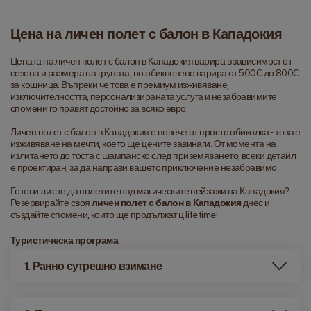
Цена на личен полет с балон в Кападокия
Цената на личен полет с балон в Кападокия варира в зависимост от 
сезона и размера на групата, но обикновено варира от 500€ до 800€ 
за кошница. Въпреки че това е премиум изживяване, 
изключителността, персонализираната услуга и незабравимите 
спомени го правят достойно за всяко евро.
Личен полет с балон в Кападокия е повече от просто обиколка - това е 
изживяване на мечти, което ще цените завинаги. От момента на 
излитането до тоста с шампанско след приземяването, всеки детайл 
е проектиран, за да направи вашето приключение незабравимо.
Готови ли сте да полетите над магическите пейзажи на Кападокия? 
Резервирайте своя 
личен полет с балон в Кападокия
 днес и 
създайте спомени, които ще продължат ц lifetime!
Туристическа програма
1. Ранно сутрешно взимане