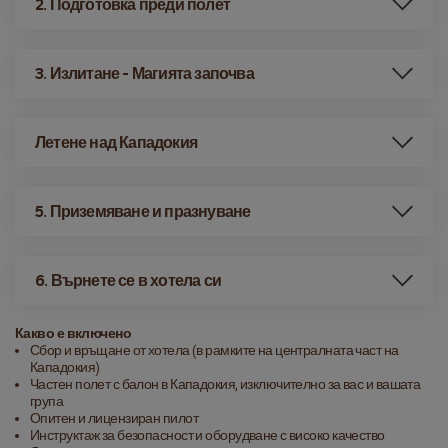
2. Подготовка преди полет
3. Излитане - Магията започва
Летене над Кападокия
5. Приземяване и празнуване
6. Върнете се в хотела си
Какво е включено
Сбор и връщане от хотела (в рамките на централната част на
Кападокия)
Частен полет с балон в Кападокия, изключително за вас и вашата
група
Опитен и лицензиран пилот
Инструктаж за безопасност и оборудване с високо качество