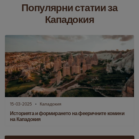
Популярни статии за
Кападокия
15-03-2025
Кападокия
Историята и формирането на фееричните комини
на Кападокия