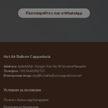
Разговаряйте с нас в WhatsApp
Hot Air Balloon Cappadocia
Address:
Aydınlı Mah. Güngör Sok. No:18 Göreme/Nevşehir
Телефон:
+90 5443382723
Електронна поща:
sky@hotairballooncappadocia.net
Условия за ползване
Полети с балон над Кападокия
Екскурзии до Кападокия