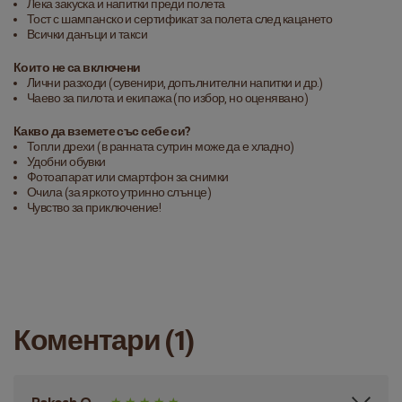
Лека закуска и напитки преди полета
Тост с шампанско и сертификат за полета след кацането
Всички данъци и такси
Които не са включени
Лични разходи (сувенири, допълнителни напитки и др.)
Чаево за пилота и екипажа (по избор, но оценявано)
Какво да вземете със себе си?
Топли дрехи (в ранната сутрин може да е хладно)
Удобни обувки
Фотоапарат или смартфон за снимки
Очила (за яркото утринно слънце)
Чувство за приключение!
Коментари (1)