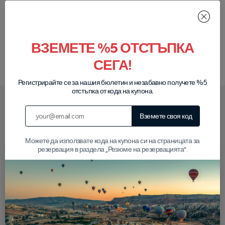
Показване на коментари
ВЗЕМЕТЕ %5 ОТСТЪПКА
Напишете отзив
СЕГА!
Регистрирайте се за нашия бюлетин и незабавно получете %5
отстъпка от кода на купона.
Как протича целият процес?
Вземете своя код
Можете да използвате кода на купона си на страницата за
резервация в раздела „Резюме на резервацията“.
Резервирайте
Плащане в
своята
превозно
обиколка
средство
Намерете най-
Когато дойдем да ви
добрата си обиколка
вземем, можете да
и направете своята
платите в брой.