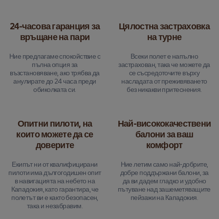
24-часова гаранция за
Цялостна застраховка
връщане на пари
на турне
Ние предлагаме спокойствие с
Всеки полет е напълно
пълна опция за
застрахован, така че можете да
възстановяване, ако трябва да
се съсредоточите върху
анулирате до 24 часа преди
насладата от преживяването
обиколката си.
без никакви притеснения.
Опитни пилоти, на
Най-висококачествени
които можете да се
балони за ваш
доверите
комфорт
Екипът ни от квалифицирани
Ние летим само най-добрите,
пилоти има дългогодишен опит
добре поддържани балони, за
в навигацията на небето на
да ви дадем гладко и удобно
Кападокия, като гарантира, че
пътуване над зашеметяващите
полетът ви е както безопасен,
пейзажи на Кападокия.
така и незабравим.