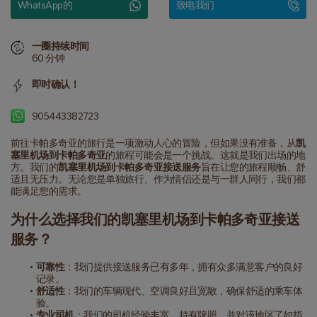
WhatsApp的
致电我们
一圈持续时间
60 分钟
即时确认！
905443382723
前往卡帕多奇亚的旅行是一项激动人心的冒险，但如果没有准备，从
凯
塞里机场到卡帕多奇亚
的旅程可能会是一个挑战。这就是我们出场的地
方。我们的
凯塞里机场到卡帕多奇亚接送服务
旨在让您的旅程顺畅、舒
适且无压力。无论您是单独旅行、作为情侣还是与一群人同行，我们都
能满足您的需求。
为什么选择我们的凯塞里机场到卡帕多奇亚接送
服务？
可靠性
：我们提供接送服务已有多年，拥有众多满意客户的良好
记录。
舒适性
：我们的车辆现代、空调良好且宽敞，确保舒适的乘车体
验。
专业司机
：我们的司机经验丰富，持有牌照，并对该地区了如指