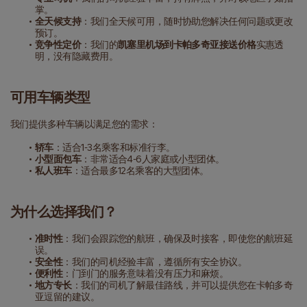
掌。
全天候支持
：我们全天候可用，随时协助您解决任何问题或更改
预订。
竞争性定价
：我们的
凯塞里机场到卡帕多奇亚接送价格
实惠透
明，没有隐藏费用。
可用车辆类型
我们提供多种车辆以满足您的需求：
轿车
：适合1-3名乘客和标准行李。
小型面包车
：非常适合4-6人家庭或小型团体。
私人班车
：适合最多12名乘客的大型团体。
为什么选择我们？
准时性
：我们会跟踪您的航班，确保及时接客，即使您的航班延
误。
安全性
：我们的司机经验丰富，遵循所有安全协议。
便利性
：门到门的服务意味着没有压力和麻烦。
地方专长
：我们的司机了解最佳路线，并可以提供您在卡帕多奇
亚逗留的建议。