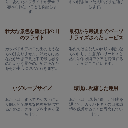
り、あなたのフライトが安全で
れの行き届いた風船だけを飛ば
忘れられないことを保証しま
します。
す。
壮大な景色を望む日の出
最初から最後までパーソ
のフライト
ナライズされたサービス
カッパドキアの日の出のような
私たちはあなたの体験を特別な
ものはありません。私たちはあ
ものにし、注意深いサービスと
なたが今まで見た中で最も息を
あらゆる段階でケアを提供する
のむような景色のためにあなた
ためにここにいます。
をその中心に連れて行きます。
小グループサイズ
環境に配慮した運用
私たちは、すべてのゲストによ
私たちは、環境に優しい実践を
り個人的で親密な体験を提供す
通じて、カッパドキアの自然環
るために、グループを小さく保
境を保護することに専念してい
ちます。
ます。