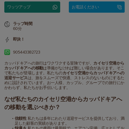
ワッツアップ
お電話ください
ラップ時間
60分
即決！
905443382723
カッパドキアへの旅行はワクワクする冒険ですが、
カイセリ空港から
カッパドキアへの移動
は準備がなければ難しい場合があります。そこ
で私たちが登場します。私たちの
カイセリ空港からカッパドキアへの
送迎サービス
は、旅をスムーズで快適、ストレスのないものにするた
めに設計されています。お一人様、カップル、グループでの旅行にか
かわらず、私たちがお手伝いします。
なぜ私たちのカイセリ空港からカッパドキアへ
の移動を選ぶべきか？
信頼性
: 私たちは多年にわたり送迎サービスを提供しており、満
足した顧客の実績があります。
快適さ
: 私たちの車両は最新鋭で、エアコン完備、広々としてお