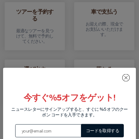
ツアーを予約す
車で支払う
る
お迎えの際、現金で
お支払いいただけま
最適なツアーを見つ
す。
けて、無料で予約し
てください。
選び出す
落ちる
ホテルからご予約い
ツアー終了後、ホテ
ただいたツアーまで
ルまでお送りしま
お迎えにあがりま
す。
今すぐ%5オフをゲット!
す。
ニュースレターにサインアップすると、すぐに %5 オフのクー
ポン コードを入手できます。
WhatsAppで私たちに連絡して
ください
コードを取得する