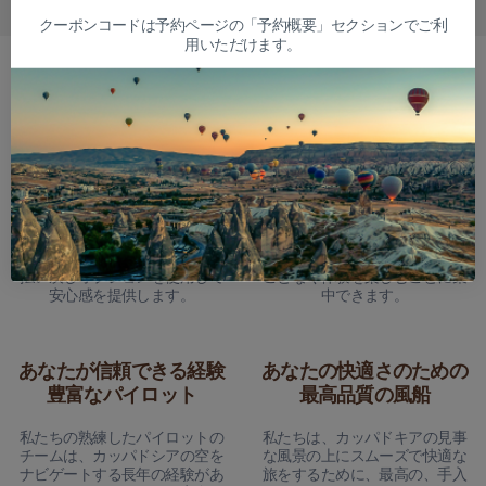
クーポンコードは予約ページの「予約概要」セクションでご利
用いただけます。
なぜ私たちを選ぶのですか？
24時間の返金保証
包括的なツアー保険
ツアーの24時間前までキャンセ
すべてのフライトは完全に保険
ルする必要がある場合は、全額
に加入しているため、心配する
払い戻しオプションを使用して
ことなく体験を楽しむことに集
安心感を提供します。
中できます。
あなたが信頼できる経験
あなたの快適さのための
豊富なパイロット
最高品質の風船
私たちの熟練したパイロットの
私たちは、カッパドキアの見事
チームは、カッパドシアの空を
な風景の上にスムーズで快適な
ナビゲートする長年の経験があ
旅をするために、最高の、手入