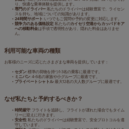
り、快適な乗車体験を提供します。
専門のドライバー
: 私たちのドライバーは経験豊富で、ライセン
スを持ち、地域についての知識があります。
24時間サポート
: いつでもご質問や予約の変更に対応します。
競争力のある価格設定
: 私たちの
カイセリ空港からカッパドキア
への移動料金
は手頃で透明性があり、隠れた料金はありませ
ん。
利用可能な車両の種類
お客様のニーズに応じたさまざまな車両を提供しています：
セダン
: 標準の荷物を持つ1-3名の乗客に最適です。
ミニバン
: 4-6名の家族や小グループに最適です。
プライベートシャトル
: 最大12名の大人数グループに最適です。
なぜ私たちと予約するべきか？
時間厳守
: フライトを追跡し、フライトが遅れた場合でもタイム
リーに迎えに行きます。
安全性
: 私たちのドライバーは経験豊富で、安全プロトコルを遵
守しています。