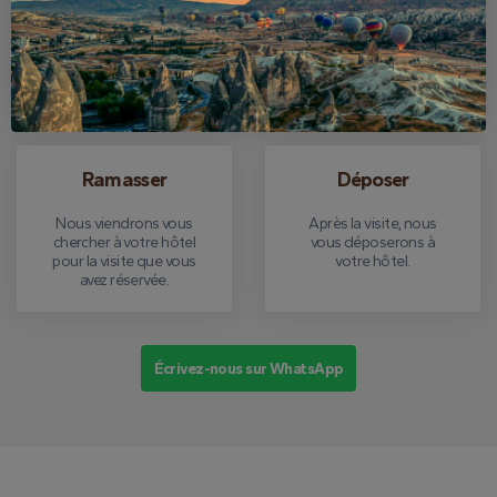
Trouvez votre meilleur
Lorsque nous venons
tour et faites votre
vous chercher, vous
réservation gratuite.
pouvez payer en
espèces.
Ramasser
Déposer
Nous viendrons vous
Après la visite, nous
chercher à votre hôtel
vous déposerons à
pour la visite que vous
votre hôtel.
avez réservée.
Écrivez-nous sur WhatsApp