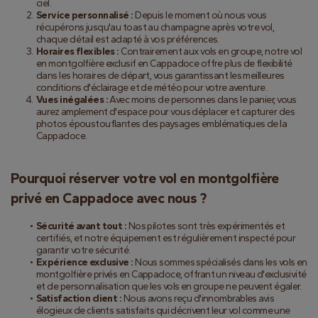
ciel.
Service personnalisé :
 Depuis le moment où nous vous 
récupérons jusqu'au toast au champagne après votre vol, 
chaque détail est adapté à vos préférences.
Horaires flexibles :
 Contrairement aux vols en groupe, notre vol 
en montgolfière exclusif en Cappadoce offre plus de flexibilité 
dans les horaires de départ, vous garantissant les meilleures 
conditions d'éclairage et de météo pour votre aventure.
Vues inégalées :
 Avec moins de personnes dans le panier, vous 
aurez amplement d'espace pour vous déplacer et capturer des 
photos époustouflantes des paysages emblématiques de la 
Cappadoce.
Pourquoi réserver votre vol en montgolfière 
privé en Cappadoce avec nous ?
Sécurité avant tout :
 Nos pilotes sont très expérimentés et 
certifiés, et notre équipement est régulièrement inspecté pour 
garantir votre sécurité.
Expérience exclusive :
 Nous sommes spécialisés dans les vols en 
montgolfière privés en Cappadoce, offrant un niveau d'exclusivité 
et de personnalisation que les vols en groupe ne peuvent égaler.
Satisfaction client :
 Nous avons reçu d'innombrables avis 
élogieux de clients satisfaits qui décrivent leur vol comme une 