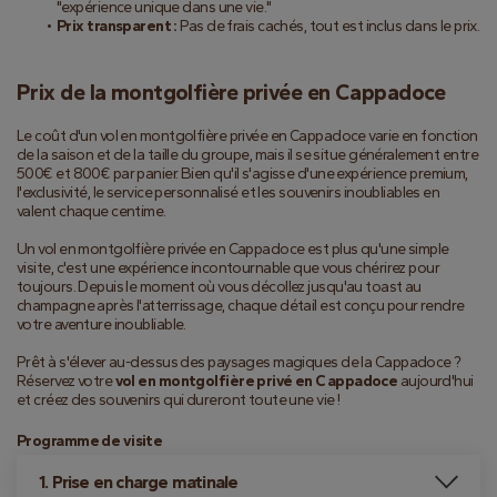
"expérience unique dans une vie."
Prix transparent :
 Pas de frais cachés, tout est inclus dans le prix.
Prix de la montgolfière privée en Cappadoce
Le coût d'un vol en montgolfière privée en Cappadoce varie en fonction 
de la saison et de la taille du groupe, mais il se situe généralement entre 
500€ et 800€ par panier. Bien qu'il s'agisse d'une expérience premium, 
l'exclusivité, le service personnalisé et les souvenirs inoubliables en 
valent chaque centime.
Un vol en montgolfière privée en Cappadoce est plus qu'une simple 
visite, c'est une expérience incontournable que vous chérirez pour 
toujours. Depuis le moment où vous décollez jusqu'au toast au 
champagne après l'atterrissage, chaque détail est conçu pour rendre 
votre aventure inoubliable.
Prêt à s'élever au-dessus des paysages magiques de la Cappadoce ? 
Réservez votre 
vol en montgolfière privé en Cappadoce
 aujourd'hui 
et créez des souvenirs qui dureront toute une vie !
Programme de visite
1. Prise en charge matinale