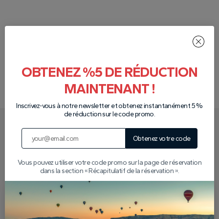
Afficher les commentaires
OBTENEZ %5 DE RÉDUCTION
Écrire un avis
MAINTENANT !
Inscrivez-vous à notre newsletter et obtenez instantanément 5 %
de réduction sur le code promo.
Comment se passe tout le
Obtenez votre code
processus ?
Vous pouvez utiliser votre code promo sur la page de réservation
dans la section « Récapitulatif de la réservation ».
Réservez votre
Payer dans le
visite
véhicule