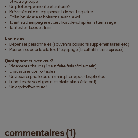
et votre groupe
Un pilote expérimenté et autorisé
Brève sécurité et équipement de haute qualité
Collation légère et boissons avant le vol
Toast au champagne et certificat de vol après l'atterrissage
Toutes les taxes et frais
Non inclus
Dépenses personnelles (souvenirs, boissons supplémentaires, etc.)
Pourboires pour le pilote et l'équipage (facultatif mais apprécié)
Quoi apporter avec vous?
Vêtements chauds (il peut faire frais tôt le matin)
Chaussures confortables
Un appareil photo ou un smartphone pour les photos
Lunettes de soleil (pour le soleil matinal éclatant)
Un esprit d'aventure !
commentaires (1)