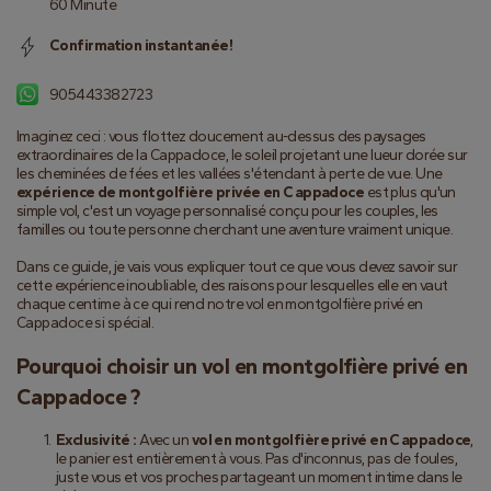
60 Minute
Confirmation instantanée!
905443382723
Imaginez ceci : vous flottez doucement au-dessus des paysages 
extraordinaires de la Cappadoce, le soleil projetant une lueur dorée sur 
les cheminées de fées et les vallées s'étendant à perte de vue. Une 
expérience de montgolfière privée en Cappadoce
 est plus qu'un 
simple vol, c'est un voyage personnalisé conçu pour les couples, les 
familles ou toute personne cherchant une aventure vraiment unique.
Dans ce guide, je vais vous expliquer tout ce que vous devez savoir sur 
cette expérience inoubliable, des raisons pour lesquelles elle en vaut 
chaque centime à ce qui rend notre vol en montgolfière privé en 
Cappadoce si spécial.
Pourquoi choisir un vol en montgolfière privé en 
Cappadoce ?
Exclusivité :
 Avec un 
vol en montgolfière privé en Cappadoce
, 
le panier est entièrement à vous. Pas d'inconnus, pas de foules, 
juste vous et vos proches partageant un moment intime dans le 