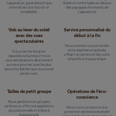
Cappadoce, garantissant que
fluide et confortable au-dessus
votre vol est à la fois sûr et
des paysages étonnants de
inoubliable.
Cappadocia.
Vols au lever du soleil
Service personnalisé du
avec des vues
début à la fin
spectaculaires
Nous sommes ici pour rendre
votre expérience spéciale,
Il n'y a rien de tel qu'un
offrant un service et des soins
cappadocia Sunrise, et nous
attentifs à chaque étape.
vous emmènerons directement
au cœur pour les vues les plus
époustouflantes que vous aurez
jamais vues.
Tailles de petit groupe
Opérations de l'éco-
conscience
Nous gardons nos groupes
petits pour offrir une expérience
Nous nous consacrons à la
plus personnelle et intime à
protection de l'environnement
chaque invité.