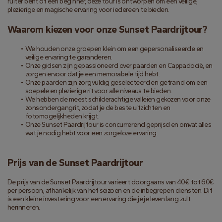
ruiter bent of een beginner, deze tour is ontworpen om een veilige, 
plezierige en magische ervaring voor iedereen te bieden.
Waarom kiezen voor onze Sunset Paardrijtour?
We houden onze groepen klein om een gepersonaliseerde en 
veilige ervaring te garanderen.
Onze gidsen zijn gepassioneerd over paarden en Cappadocië, en 
zorgen ervoor dat je een memorabele tijd hebt.
Onze paarden zijn zorgvuldig geselecteerd en getraind om een 
soepele en plezierige rit voor alle niveaus te bieden.
We hebben de meest schilderachtige valleien gekozen voor onze 
zonsondergangrit, zodat je de beste uitzichten en 
fotomogelijkheden krijgt.
Onze Sunset Paardrijtour is concurrerend geprijsd en omvat alles 
wat je nodig hebt voor een zorgeloze ervaring.
Prijs van de Sunset Paardrijtour
De prijs van de Sunset Paardrijtour varieert doorgaans van 40€ tot 60€ 
per persoon, afhankelijk van het seizoen en de inbegrepen diensten. Dit 
is een kleine investering voor een ervaring die je je leven lang zult 
herinneren.