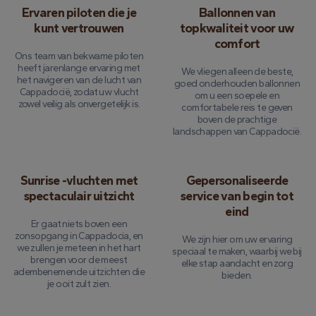
Ervaren piloten die je
Ballonnen van
kunt vertrouwen
topkwaliteit voor uw
comfort
Ons team van bekwame piloten
heeft jarenlange ervaring met
We vliegen alleen de beste,
het navigeren van de lucht van
goed onderhouden ballonnen
Cappadocië, zodat uw vlucht
om u een soepele en
zowel veilig als onvergetelijk is.
comfortabele reis te geven
boven de prachtige
landschappen van Cappadocië.
Sunrise -vluchten met
Gepersonaliseerde
spectaculair uitzicht
service van begin tot
eind
Er gaat niets boven een
zonsopgang in Cappadocia, en
We zijn hier om uw ervaring
we zullen je meteen in het hart
speciaal te maken, waarbij we bij
brengen voor de meest
elke stap aandacht en zorg
adembenemende uitzichten die
bieden.
je ooit zult zien.