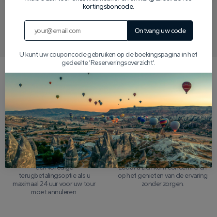
kortingsboncode.
Schrijf ons op WhatsApp
Ontvang uw code
U kunt uw couponcode gebruiken op de boekingspagina in het
gedeelte 'Reserveringsoverzicht'.
Waarom kiezen voor ons?
24-uurs geld-back
Uitgebreide
garantie
tourverzekering
We bieden gemoedsrust met
Elke vlucht is volledig verzekerd,
een volledige
zodat u zich kunt concentreren
terugbetalingsoptie als u
op het genieten van de ervaring
maximaal 24 uur voor uw tour
zonder zorgen.
moet annuleren.