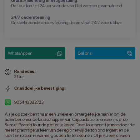
Gratis Annulering & Terugbetaling.
De tour kan tot 24 uur voor de starttijd worden geannuleerd.
24/7 ondersteuning
Ons bekroonde ondersteuningsteam staat 24/7 voor u klaar.
WhatsAppen
Bel ons
Rondeduur
2 Uur
Onmiddelijke bevestiging!
905443382723
Als je op zoek bent naar een unieke en onvergetelijke manier om de 
adembenemende landschappen van Cappadocië te ervaren, is onze 
Sunset Paardrijtour de perfecte keuze. Deze tour neemt je mee door de 
meest prachtige valleien van de regio terwijl de zon ondergaat en de 
lucht en rotsen in warme, gouden tinten kleuren. Of je nu een ervaren 