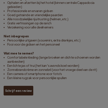
Ophalen en afzetten bij het hotel (binnen centrale Cappadocia
gebieden)
Professionele en ervaren gidsen
Goed getrainde en vriendelijke paarden
Alle noodzakelijke rijuitrusting (helmen, etc.)
Gratis verfrissingen op de ranch
Verzekering voor alle deelnemers
Niet inbegrepen
Persoonlijke uitgaven (souvenirs, extra drankjes, etc.)
Fooi voor de gidsen en het personeel
Wat mee te nemen?
Comfortabele kleding (lange broeken en dichte schoenen worden
aanbevolen)
Een lichte jas of trui (het kan 's avonds koel worden)
Zonnebrandcrème en zonnebril (voor het vroege deel van de rit)
Een camera of smartphone voor foto's
Een kleine rugzak voor persoonlijke spullen
Schrijf een review