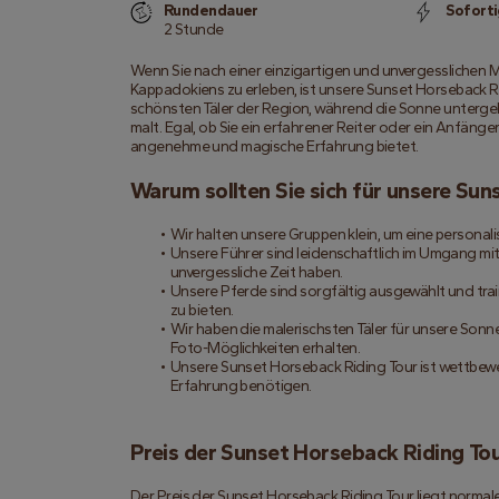
Rundendauer
Soforti
2 Stunde
Wenn Sie nach einer einzigartigen und unvergesslichen 
Kappadokiens zu erleben, ist unsere Sunset Horseback Rid
schönsten Täler der Region, während die Sonne unterge
malt. Egal, ob Sie ein erfahrener Reiter oder ein Anfänger s
angenehme und magische Erfahrung bietet.
Warum sollten Sie sich für unsere Su
Wir halten unsere Gruppen klein, um eine personali
Unsere Führer sind leidenschaftlich im Umgang mit
unvergessliche Zeit haben.
Unsere Pferde sind sorgfältig ausgewählt und trai
zu bieten.
Wir haben die malerischsten Täler für unsere Sonn
Foto-Möglichkeiten erhalten.
Unsere Sunset Horseback Riding Tour ist wettbewerbs
Erfahrung benötigen.
Preis der Sunset Horseback Riding To
Der Preis der Sunset Horseback Riding Tour liegt normal