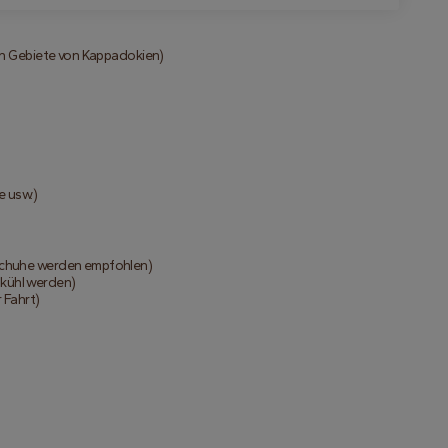
en Gebiete von Kappadokien)
e usw.)
Schuhe werden empfohlen)
 kühl werden)
 Fahrt)