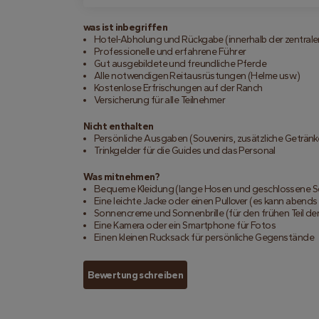
was ist inbegriffen
Hotel-Abholung und Rückgabe (innerhalb der zentral
Professionelle und erfahrene Führer
Gut ausgebildete und freundliche Pferde
Alle notwendigen Reitausrüstungen (Helme usw.)
Kostenlose Erfrischungen auf der Ranch
Versicherung für alle Teilnehmer
Nicht enthalten
Persönliche Ausgaben (Souvenirs, zusätzliche Getränk
Trinkgelder für die Guides und das Personal
Was mitnehmen?
Bequeme Kleidung (lange Hosen und geschlossene 
Eine leichte Jacke oder einen Pullover (es kann abends
Sonnencreme und Sonnenbrille (für den frühen Teil der
Eine Kamera oder ein Smartphone für Fotos
Einen kleinen Rucksack für persönliche Gegenstände
Bewertung schreiben