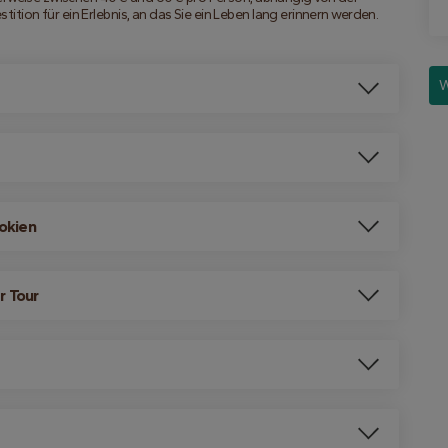
estition für ein Erlebnis, an das Sie ein Leben lang erinnern werden.
W
dokien
r Tour