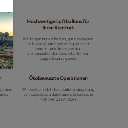
 Sie
Hochwertige Luftballons für
Ihren Komfort
 verfügt
Wir fliegen nur die besten, gut gepflegten
gieren
Luftballons, um Ihnen eine glatte und
 dafür,
komfortable Reise über den
auch
atemberaubenden Landschaften von
Cappadocia zu geben.
n
Ökobewusste Operationen
m jedem
Wir sind bestrebt, die natürliche Umgebung
meres
von Cappadocia durch umweltfreundliche
Praktiken zu schützen.