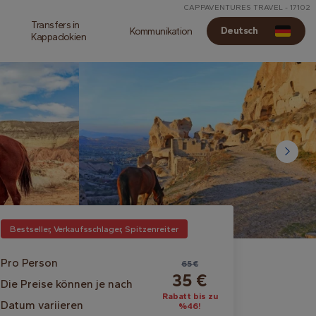
CAPPAVENTURES TRAVEL - 17102
Transfers in
Deutsch
Kommunikation
Kappadokien
Bestseller, Verkaufsschlager, Spitzenreiter
Pro Person
65 €
35 €
Die Preise können je nach
Rabatt bis zu
Datum variieren
%46!