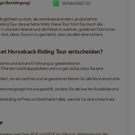
ge Bestätigung!
905443382723
Möglichkeit suchen, die atemberaubenden Landschaften 
ing Tour die perfekte Wahl. Diese Tour führt Sie durch die 
ht und den Himmel und die Felsen in warmen, goldenen Farbtönen 
ind, diese Tour ist so gestaltet, dass sie allen eine sichere, 
nset Horseback Riding Tour entscheiden?
sierte und sichere Erfahrung zu gewährleisten.
 Pferden und Kappadokien und sorgen dafür, dass Sie eine 
niert, um ein sanftes und angenehmes Reiten für alle Könnensstufen 
enuntergangsritte ausgewählt, sodass Sie die besten Ausblicke und 
fähig im Preis und beinhaltet alles, was Sie für eine stressfreie 
ur
erweise zwischen 40 € und 60 € pro Person, abhängig von der 