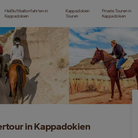
Heißluftballonfahrten in
Kappadokien
Private Touren in
Kappadokien
Touren
Kappadokien
rtour in Kappadokien