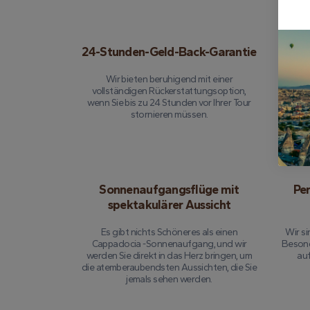
24-Stunden-Geld-Back-Garantie
Umf
Wir bieten beruhigend mit einer
Jeder Fl
vollständigen Rückerstattungsoption,
darauf 
wenn Sie bis zu 24 Stunden vor Ihrer Tour
stornieren müssen.
Sonnenaufgangsflüge mit
Per
spektakulärer Aussicht
Es gibt nichts Schöneres als einen
Wir si
Cappadocia -Sonnenaufgang, und wir
Besond
werden Sie direkt in das Herz bringen, um
au
die atemberaubendsten Aussichten, die Sie
jemals sehen werden.