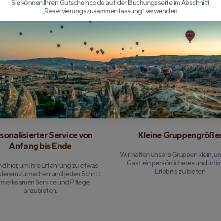
Sie können Ihren Gutscheincode auf der Buchungsseite im Abschnitt
„Reservierungszusammenfassung“ verwenden.
assende Tourversicherung
Erfahrene Piloten, denen
vertrauen können
ug ist voll versichert, sodass Sie sich
konzentrieren können, die Erfahrung
Unser Team von erfahrenen Piloten
ohne Sorgen zu genießen.
über jahrelange Erfahrung im Navi
von Cappadocia -Himmel und sorgt
dass Ihr Flug sowohl sicher als 
unvergesslich ist.
sonalisierter Service von
Kleine Gruppengröße
Anfang bis Ende
Wir halten unsere Gruppen klein, u
Gast ein persönlicheres und inti
nd hier, um Ihre Erfahrung zu etwas
Erlebnis zu bieten.
erem zu machen und jeden Schritt
fmerksamen Service und Pflege
anzubieten.